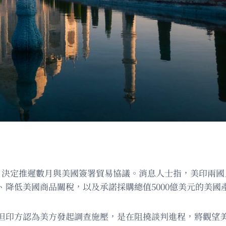
查，決定推遲數月與美國簽署貿易協議。消息人士指，美印兩
降低美國商品關稅，以及承諾採購總值5000億美元的美國
但印方認為美方發起調查施壓，是在阻撓談判進程，將觀望