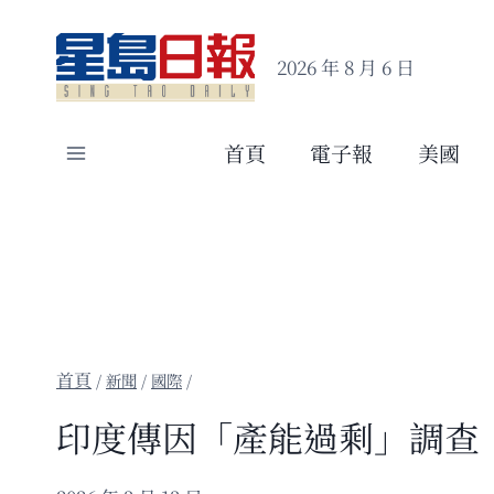
Skip
to
2026 年 8 月 6 日
content
首頁
電子報
美國
/
新聞
/
國際
/
印度傳因「產能過剩」調查