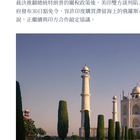
裁決推翻總統特朗普的關稅政策後，美印雙方談判陷
府發布30日豁免令，容許印度購買滯留海上的俄羅
說，正繼續與印方合作敲定協議。