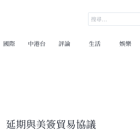
搜
尋
關
鍵
國際
中港台
評論
生活
娛樂
字:
 延期與美簽貿易協議