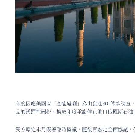
印度因應美國以「產能過剩」為由發起301條款調
品的懲罰性關稅，換取印度承諾停止進口俄羅斯石油、
雙方原定本月簽署臨時協議，隨後再敲定全面協議，