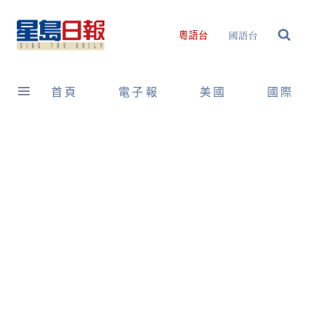
Skip
to
國語台
粵語台
content
首頁
電子報
美國
國際