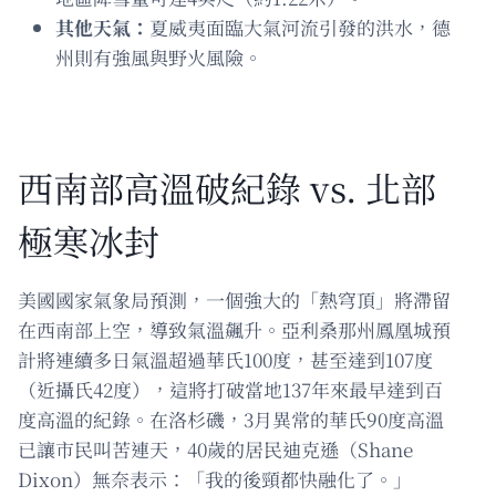
其他天氣：
夏威夷面臨大氣河流引發的洪水，德
州則有強風與野火風險。
西南部高溫破紀錄 vs. 北部
極寒冰封
美國國家氣象局預測，一個強大的「熱穹頂」將滯留
在西南部上空，導致氣溫飆升。亞利桑那州鳳凰城預
計將連續多日氣溫超過華氏100度，甚至達到107度
（近攝氏42度），這將打破當地137年來最早達到百
度高溫的紀錄。在洛杉磯，3月異常的華氏90度高溫
已讓市民叫苦連天，40歲的居民迪克遜（Shane
Dixon）無奈表示：「我的後頸都快融化了。」