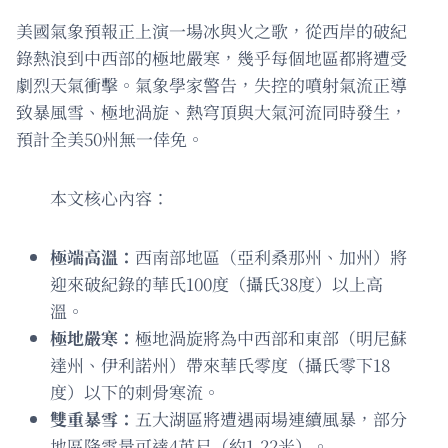
美國氣象預報正上演一場冰與火之歌，從西岸的破紀
錄熱浪到中西部的極地嚴寒，幾乎每個地區都將遭受
劇烈天氣衝擊。氣象學家警告，失控的噴射氣流正導
致暴風雪、極地渦旋、熱穹頂與大氣河流同時發生，
預計全美50州無一倖免。
本文核心內容：
極端高溫：
西南部地區（亞利桑那州、加州）將
迎來破紀錄的華氏100度（攝氏38度）以上高
溫。
極地嚴寒：
極地渦旋將為中西部和東部（明尼蘇
達州、伊利諾州）帶來華氏零度（攝氏零下18
度）以下的刺骨寒流。
雙重暴雪：
五大湖區將遭遇兩場連續風暴，部分
地區降雪量可達4英尺（約1.22米）。