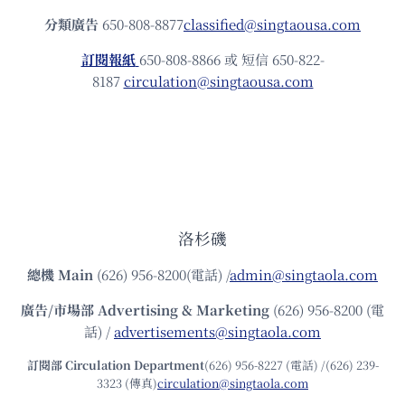
分類廣告
650-808-8877
classified@singtaousa.com
訂閱報紙
650-808-8866 或 短信 650-822-
8187
circulation@singtaousa.com
洛杉磯
總機
Main
(626) 956-8200(電話) /
admin@singtaola.com
廣告/市場部
Advertising & Marketing
(626) 956-8200 (電
話) /
advertisements@singtaola.com
訂閱部 Circulation Department
(626) 956-8227 (電話) /(626) 239-
3323 (傳真)
circulation@singtaola.com