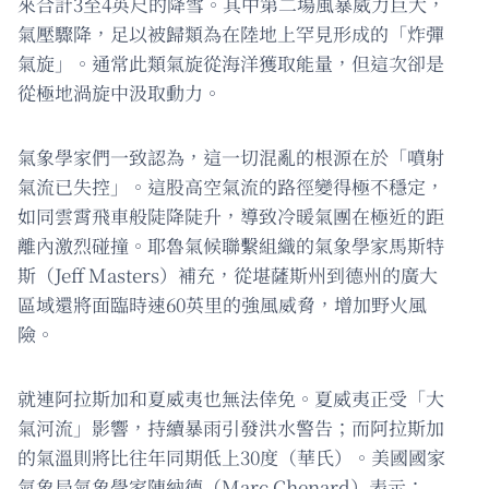
來合計3至4英尺的降雪。其中第二場風暴威力巨大，
氣壓驟降，足以被歸類為在陸地上罕見形成的「炸彈
氣旋」。通常此類氣旋從海洋獲取能量，但這次卻是
從極地渦旋中汲取動力。
氣象學家們一致認為，這一切混亂的根源在於「噴射
氣流已失控」。這股高空氣流的路徑變得極不穩定，
如同雲霄飛車般陡降陡升，導致冷暖氣團在極近的距
離內激烈碰撞。耶魯氣候聯繫組織的氣象學家馬斯特
斯（Jeff Masters）補充，從堪薩斯州到德州的廣大
區域還將面臨時速60英里的強風威脅，增加野火風
險。
就連阿拉斯加和夏威夷也無法倖免。夏威夷正受「大
氣河流」影響，持續暴雨引發洪水警告；而阿拉斯加
的氣溫則將比往年同期低上30度（華氏）。美國國家
氣象局氣象學家陳納德（Marc Chenard）表示：