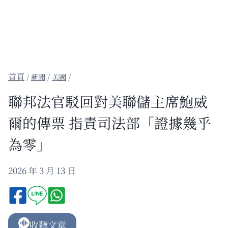
/
新聞
/
美國
/
聯邦法官駁回對美聯儲主席鮑威
爾的傳票 指責司法部「證據幾乎
為零」
2026 年 3 月 13 日
收聽文章