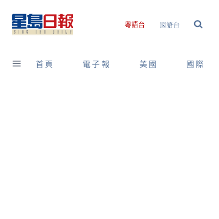
Skip
to
國語台
粵語台
content
首頁
電子報
美國
國際