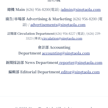
總機
Main
(626) 956-8200(電話) /
admin@singtaola.com
廣告/市場部
Advertising & Marketing
(626) 956-8200 (電
話) /
advertisements@singtaola.com
訂閱部 Circulation Department
(626) 956-8227 (電話) /(626) 239-
3323 (傳真)
circulation@singtaola.com
會計部 Accounting
Department
accounting@singtaola.com
新聞採訪部 News Department
reporter@singtaola.com
編輯部 Editorial Department
editor@singtaola.com