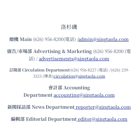
洛杉磯
總機
Main
(626) 956-8200(電話) /
admin@singtaola.com
廣告/市場部
Advertising & Marketing
(626) 956-8200 (電
話) /
advertisements@singtaola.com
訂閱部 Circulation Department
(626) 956-8227 (電話) /(626) 239-
3323 (傳真)
circulation@singtaola.com
會計部 Accounting
Department
accounting@singtaola.com
新聞採訪部 News Department
reporter@singtaola.com
編輯部 Editorial Department
editor@singtaola.com