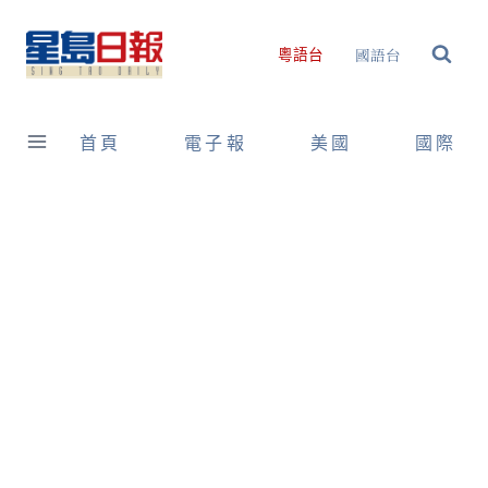
Skip
to
國語台
粵語台
content
首頁
電子報
美國
國際