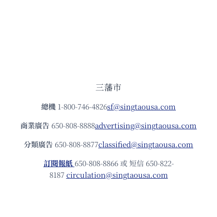
三藩市
總機
1-800-746-4826
sf@singtaousa.com
商業廣告
650-808-8888
advertising@singtaousa.com
分類廣告
650-808-8877
classified@singtaousa.com
訂閱報紙
650-808-8866 或 短信 650-822-
8187
circulation@singtaousa.com