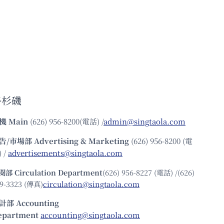
洛杉磯
機
Main
(626) 956-8200(電話) /
admin@singtaola.com
告/市場部
Advertising & Marketing
(626) 956-8200 (電
 /
advertisements@singtaola.com
閱部 Circulation Department
(626) 956-8227 (電話) /(626)
9-3323 (傳真)
circulation@singtaola.com
計部 Accounting
epartment
accounting@singtaola.com