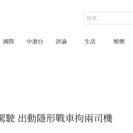
搜
尋
關
鍵
國際
中港台
評論
生活
娛樂
字:
駕駛 出動隱形戰車拘兩司機