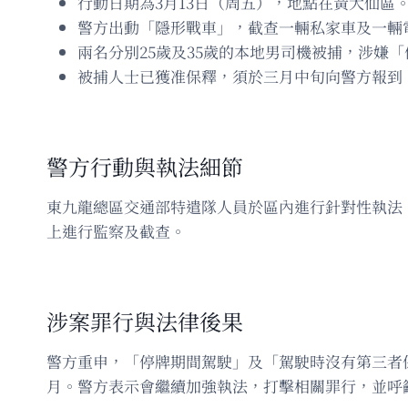
行動日期為3月13日（周五），地點在黃大仙區
警方出動「隱形戰車」，截查一輛私家車及一輛
兩名分別25歲及35歲的本地男司機被捕，涉嫌
被捕人士已獲准保釋，須於三月中旬向警方報到
警方行動與執法細節
東九龍總區交通部特遣隊人員於區內進行針對性執法
上進行監察及截查。
涉案罪行與法律後果
警方重申，「停牌期間駕駛」及「駕駛時沒有第三者
月。警方表示會繼續加強執法，打擊相關罪行，並呼