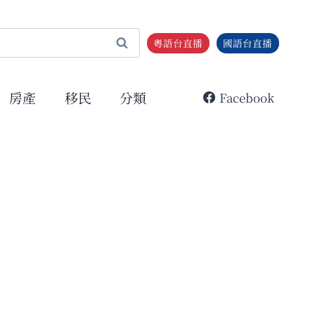
粵語台直播
國語台直播
房產
移民
分類
Facebook