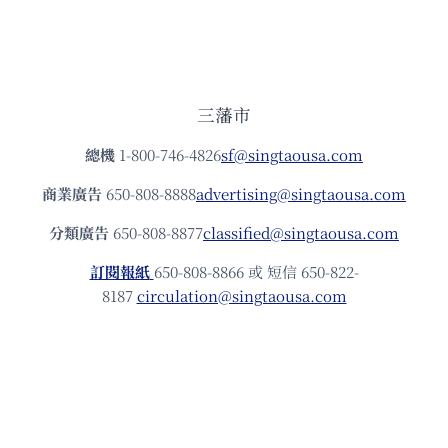
三藩市
總機
1-800-746-4826
sf@singtaousa.com
商業廣告
650-808-8888
advertising@singtaousa.com
分類廣告
650-808-8877
classified@singtaousa.com
訂閱報紙
650-808-8866 或 短信 650-822-
8187
circulation@singtaousa.com