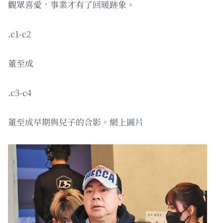
觀眾喜愛，事業才有了回暖跡象。
.c1-c2
董至成
.c3-c4
董至成早期與兒子的合影。網上圖片