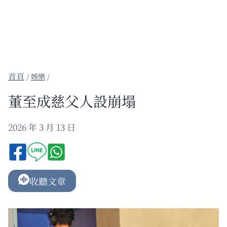
/
娛樂
/
董至成慈父人設崩塌
2026 年 3 月 13 日
收聽文章