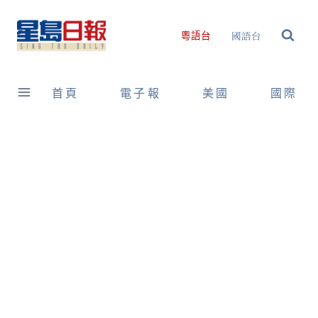
Skip
to
國語台
粵語台
content
首頁
電子報
美國
國際