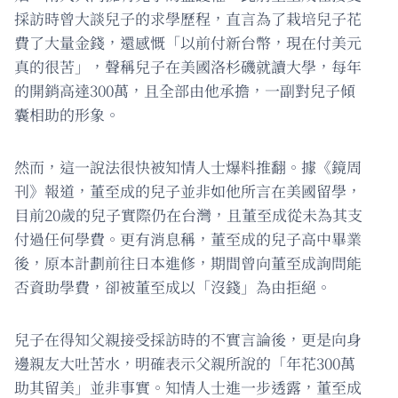
採訪時曾大談兒子的求學歷程，直言為了栽培兒子花
費了大量金錢，還感慨「以前付新台幣，現在付美元
真的很苦」，聲稱兒子在美國洛杉磯就讀大學，每年
的開銷高達300萬，且全部由他承擔，一副對兒子傾
囊相助的形象。
然而，這一說法很快被知情人士爆料推翻。據《鏡周
刊》報道，董至成的兒子並非如他所言在美國留學，
目前20歲的兒子實際仍在台灣，且董至成從未為其支
付過任何學費。更有消息稱，董至成的兒子高中畢業
後，原本計劃前往日本進修，期間曾向董至成詢問能
否資助學費，卻被董至成以「沒錢」為由拒絕。
兒子在得知父親接受採訪時的不實言論後，更是向身
邊親友大吐苦水，明確表示父親所說的「年花300萬
助其留美」並非事實。知情人士進一步透露，董至成