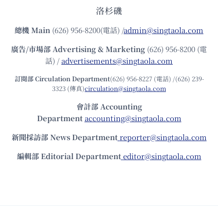
洛杉磯
總機
Main
(626) 956-8200(電話) /
admin@singtaola.com
廣告/市場部
Advertising & Marketing
(626) 956-8200 (電
話) /
advertisements@singtaola.com
訂閱部 Circulation Department
(626) 956-8227 (電話) /(626) 239-
3323 (傳真)
circulation@singtaola.com
會計部 Accounting
Department
accounting@singtaola.com
新聞採訪部 News Department
reporter@singtaola.com
編輯部 Editorial Department
editor@singtaola.com