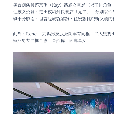
舞台劇演員蔡蕙琪（Kay）憑處女電影《夜王》角色
性感女公關，走出夜場到快餐店「見工」，分別以伶
琪十分感恩，坦言是成就解鎖，往後想挑戰斬叉燒的粗
此外，Renci日前與男友張振朗罕有同框，二人雙
然與男友同框合影，果然俾足面壽星女。