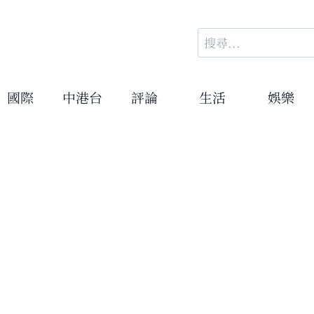
搜
尋
關
鍵
國際
中港台
評論
生活
娛樂
字: