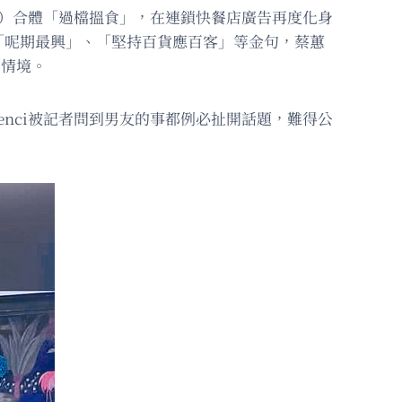
i）合體「過檔搵食」，在連鎖快餐店廣告再度化身
「呢期最興」、「堅持百貨應百客」等金句，蔡蕙
的情境。
enci被記者問到男友的事都例必扯開話題，難得公