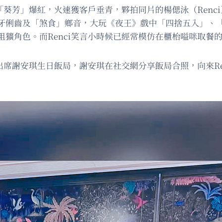
「葵芳」爆紅，火速獲客戶垂青，夥拍同片的楊偲泳（Renc
牙俐齒及「煞食」鄉音，大玩《夜王》戲中「四捨五入」、
獷角色。而Renci笑言小時候已經常模仿在櫃枱嗌咪取餐
雙出席謝安琪生日飯局，謝安琪在社交網分享飯局合照，向來R