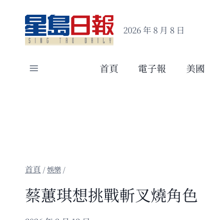
Skip
to
2026 年 8 月 8 日
content
首頁
電子報
美國
/
娛樂
/
蔡蕙琪想挑戰斬叉燒角色