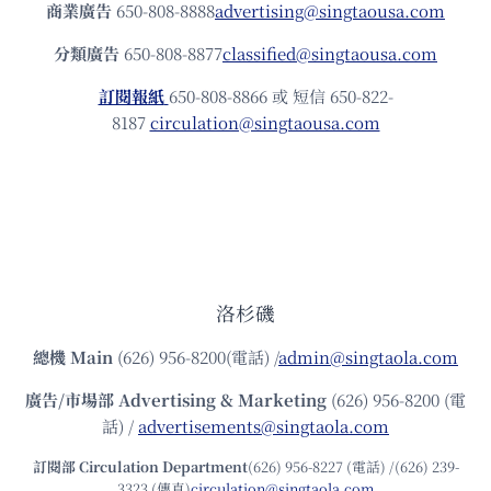
商業廣告
650-808-8888
advertising@singtaousa.com
分類廣告
650-808-8877
classified@singtaousa.com
訂閱報紙
650-808-8866 或 短信 650-822-
8187
circulation@singtaousa.com
洛杉磯
總機
Main
(626) 956-8200(電話) /
admin@singtaola.com
廣告/市場部
Advertising & Marketing
(626) 956-8200 (電
話) /
advertisements@singtaola.com
訂閱部 Circulation Department
(626) 956-8227 (電話) /(626) 239-
3323 (傳真)
circulation@singtaola.com