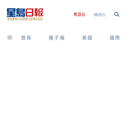
Skip
to
國語台
粵語台
content
首頁
電子報
美國
國際