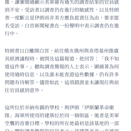
雜，讓審閱過顯示美軍確有過失的調查結果的官員感
到不安。受訪者以調查仍在進行的敏感性，以及特朗
普一度斷言是伊朗而非美方應負起責任為由，要求匿
名受訪。白宮新聞秘書在一份聲明中表示調查仍在進
行中。
特朗普11日離開白宮，前往俄亥俄州與肯塔基州推廣
其經濟議程時，被問及這篇報道，他回答：「我不知
道這件事。」聽取調查簡報的人士表示，圍繞著為何
使用過時信息，以及誰未能查證這些數據，仍有許多
問題有待解答。儘管如此，這項錯誤並未讓現任與前
任官員感到意外。
這所位於米納布鎮的學校，與伊朗「伊斯蘭革命衛
隊」海軍所使用的建築位於同一個街區，後者是美軍
空襲的首要目標。學校的所在地最初是該基地的一部
分。聽取調查簡報的官員表示，該建築並非一直被用