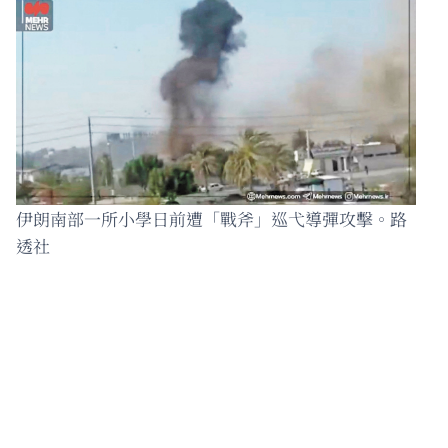
伊朗南部一所小學日前遭「戰斧」巡弋導彈攻擊。路
透社