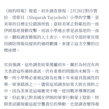
《紐約時報》報道，初步調查發現，2月28日對沙賈
拉．塔耶貝（Shajarah Tayyebeh）小學的空襲，是
美軍的目標定位錯誤所致；當時美軍正對鄰近的一座
伊朗基地發動攻擊，而該小學過去曾是該基地的一部
分。聽取調查簡報的人士表示，中央司令部的軍官使
用國防情報局提供的過時數據，來建立這次空襲的目
標座標。
官員強調，這些調查結果僅屬初步，關於為何沒有再
次查證這些過時資訊，仍有重要的問題尚未解答。攻
擊一所小學勢必會被記錄為近幾十年來最具毀滅性的
單一軍事錯誤之一。儘管這項調查結果大致在預料之
中，因為美軍是這場衝突中唯一使用戰斧導彈的國
家，但此事已對美國在伊朗的軍事行動蒙上陰影。特
朗普試圖規避這起空襲責任的舉動，也使調查變得複