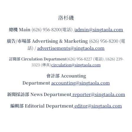
洛杉磯
總機
Main
(626) 956-8200(電話) /
admin@singtaola.com
廣告/市場部
Advertising & Marketing
(626) 956-8200 (電
話) /
advertisements@singtaola.com
訂閱部 Circulation Department
(626) 956-8227 (電話) /(626) 239-
3323 (傳真)
circulation@singtaola.com
會計部 Accounting
Department
accounting@singtaola.com
新聞採訪部 News Department
reporter@singtaola.com
編輯部 Editorial Department
editor@singtaola.com