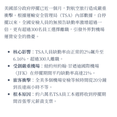
美國部分政府停擺已近一個月，對航空旅行造成嚴重
衝擊。根據運輸安全管理局（TSA）內部數據，自停
擺以來，全國安檢人員的無預告缺勤率激增超過一
倍，更有超過300名員工選擇離職，引發外界對機場
運營安全的擔憂。
核心影響
：TSA人員缺勤率由正常的2%飆升至
6.16%，超過300人離職。
受創嚴重機場
：紐約州約翰·甘迺迪國際機場
（JFK）在停擺期間平均缺勤率高達21%。
旅客衝擊
：全美多個機場安檢等候時間從20分鐘
到長達兩小時不等。
根本原因
：約六萬名TSA員工本週將收到停擺期
間首張零元薪資支票。