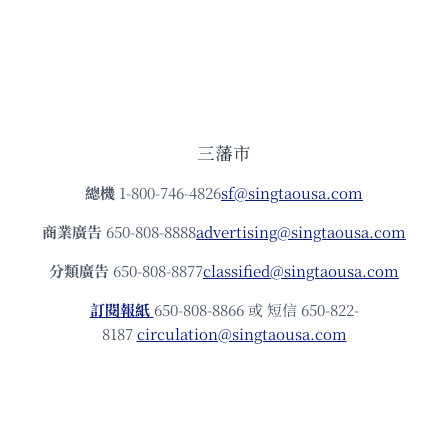
三藩市
總機
1-800-746-4826
sf@singtaousa.com
商業廣告
650-808-8888
advertising@singtaousa.com
分類廣告
650-808-8877
classified@singtaousa.com
訂閱報紙
650-808-8866 或 短信 650-822-
8187
circulation@singtaousa.com