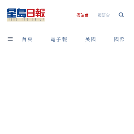
Skip
to
國語台
粵語台
content
首頁
電子報
美國
國際