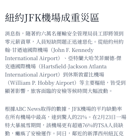
紐約JFK機場成重災區
消息指，隨著約六萬名運輸安全管理局員工即將領到
零元薪資單，人員短缺問題正迅速惡化。從紐約州約
翰·甘迺迪國際機場（John F. Kennedy
International Airport）、亞特蘭大哈茨菲爾德-傑
克遜國際機場（Hartsfield-Jackson Atlanta
International Airport）到休斯敦霍比機場
（William P. Hobby Airport）等主要樞紐，皆受到
顯著影響，旅客面臨的安檢等候時間大幅波動。
根據ABC News取得的數據，JFK機場的平均缺勤率
在所有機場中最高，達到驚人的21%。在2月23日一場
特大暴風雪期間，該機場更有超過76%的TSA人員缺
勤，癱瘓了安檢運作。同日，鄰近的新澤西州紐瓦克