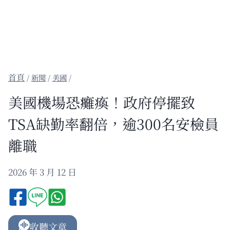
/
新聞
/
美國
/
美國機場恐癱瘓！政府停擺致
TSA缺勤率翻倍，逾300名安檢員
離職
2026 年 3 月 12 日
收聽文章