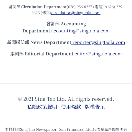
訂閱部 Circulation Department
(626) 956-8227 (電話) /(626) 239-
3323 (傳真)
circulation@singtaola.com
會計部 Accounting
Department
accounting@singtaola.com
新聞採訪部 News Department
reporter@singtaola.com
編輯部 Editorial Department
editor@singtaola.com
© 2021 Sing Tao Ltd. All rights reserved.
私隱政策聲明
|
使⽤條款
|
版權告⽰
本材料由Sing Tao Newspapers San Francisco Ltd.代表星島新聞集團有