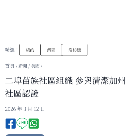
精選：
紐約
灣區
洛杉磯
/
新聞
/
美國
/
二埠苗族社區組織 參與清潔加州
社區認證
2026 年 3 月 12 日