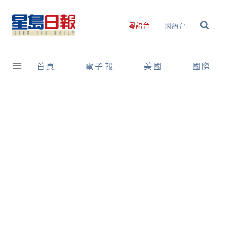
Skip
to
國語台
粵語台
content
首頁
電子報
美國
國際