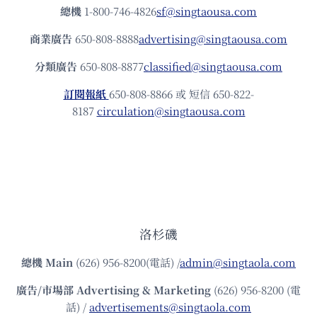
總機
1-800-746-4826
sf@singtaousa.com
商業廣告
650-808-8888
advertising@singtaousa.com
分類廣告
650-808-8877
classified@singtaousa.com
訂閱報紙
650-808-8866 或 短信 650-822-
8187
circulation@singtaousa.com
洛杉磯
總機
Main
(626) 956-8200(電話) /
admin@singtaola.com
廣告/市場部
Advertising & Marketing
(626) 956-8200 (電
話) /
advertisements@singtaola.com