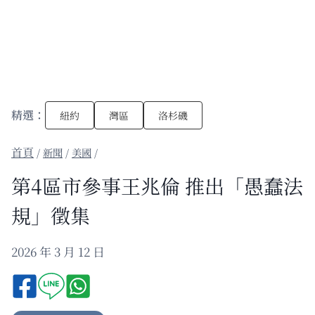
精選：
紐約
灣區
洛杉磯
/
新聞
/
美國
/
第4區市參事王兆倫 推出「愚蠢法
規」徵集
2026 年 3 月 12 日