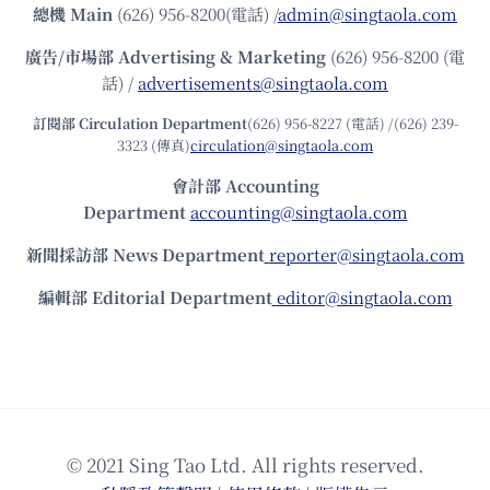
總機
Main
(626) 956-8200(電話) /
admin@singtaola.com
廣告/市場部
Advertising & Marketing
(626) 956-8200 (電
話) /
advertisements@singtaola.com
訂閱部 Circulation Department
(626) 956-8227 (電話) /(626) 239-
3323 (傳真)
circulation@singtaola.com
會計部 Accounting
Department
accounting@singtaola.com
新聞採訪部 News Department
reporter@singtaola.com
編輯部 Editorial Department
editor@singtaola.com
© 2021 Sing Tao Ltd. All rights reserved.