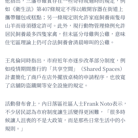
他指出，三藩市確實存在一些奇特或過時的規定，例
如《衛生法》第407條規定不得以敞開容器在街道上
攜帶麵包或糕點；另一條規定則允許家庭飼養兩隻母
山羊而毋須穩定許可。此外，現行動物管理條例允許
居民飼養最多四隻家禽，但未區分母雞與公雞，意味
住宅區理論上仍可合法飼養會清晨啼叫的公雞。
王兆倫同時指出，市府近年亦逐步改革部分制度，例
如疫情期間推行的「共享空間」（Shared Spaces）
計畫簡化了商戶在店外擺放桌椅的申請程序，也放寬
了店舖防盜鐵閘等安全設施的規定。
活動發布會上，內日落區社區人士Frank Noto表示，
不少居民認為市府制度讓生活變得更困難，「很多時
候讓人沮喪的不是大政策，而是那些日常生活中的小
規則。」