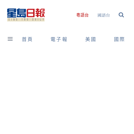
Skip
to
國語台
粵語台
content
首頁
電子報
美國
國際