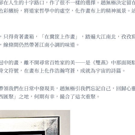
卻在人生的十字路口，作了很不一樣的選擇。趙無極決定留
色彩繽紛，將道家哲學中的虛空，化作畫布上的精神風景。
，只得背著畫箱，「在糞筐上作畫」，踏遍大江南北，孜孜
，線條間仍然帶著江南小調的味道。
冠中的畫，離不開尋常百姓家的美——是《雙燕》中那面斑
骨文符號，在畫布上化作浩瀚穹蒼，成就為宇宙的詩篇。
帶領我們在日常中發現美，趙無極引我們忘記自己，回歸心
西匯聚」之地，何期有幸，撮合了這次重聚。