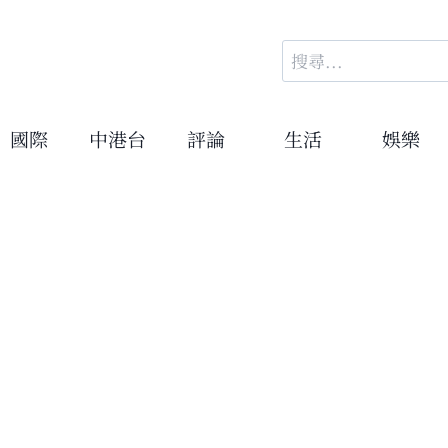
搜
尋
關
鍵
國際
中港台
評論
生活
娛樂
字: