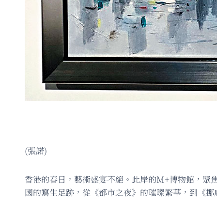
(張諾)
香港的春日，藝術盛宴不絕。此岸的M+博物館，聚
國的寫生足跡，從《都市之夜》的璀璨繁華，到《挪