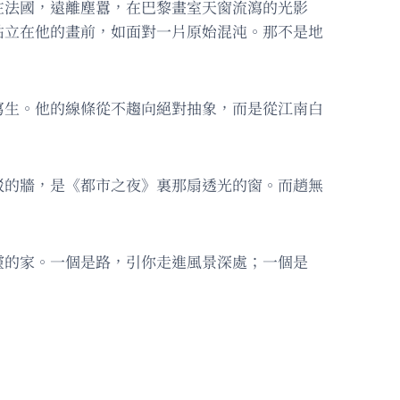
在法國，遠離塵囂，在巴黎畫室天窗流瀉的光影
站立在他的畫前，如面對一片原始混沌。那不是地
寫生。他的線條從不趨向絕對抽象，而是從江南白
駁的牆，是《都市之夜》裏那扇透光的窗。而趙無
靈的家。一個是路，引你走進風景深處；一個是