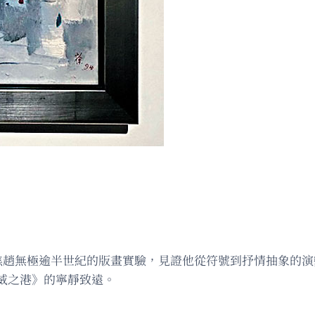
焦趙無極逾半世紀的版畫實驗，見證他從符號到抒情抽象的
威之港》的寧靜致遠。