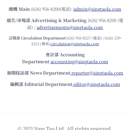
總機
Main
(626) 956-8200(電話) /
admin@singtaola.com
廣告/市場部
Advertising & Marketing
(626) 956-8200 (電
話) /
advertisements@singtaola.com
訂閱部 Circulation Department
(626) 956-8227 (電話) /(626) 239-
3323 (傳真)
circulation@singtaola.com
會計部 Accounting
Department
accounting@singtaola.com
新聞採訪部 News Department
reporter@singtaola.com
編輯部 Editorial Department
editor@singtaola.com
© 2021 Sing Tao Ltd. All rights reserved.