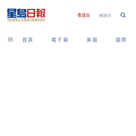
Skip
to
國語台
粵語台
content
首頁
電子報
美國
國際