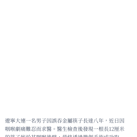
遼寧大連一名男子因誤吞金屬筷子長達八年，近日因
咽喉劇痛難忍而求醫。醫生檢查後發現一根長12厘米
的筷子嵌於其咽喉後壁，最終透過微創手術成功取