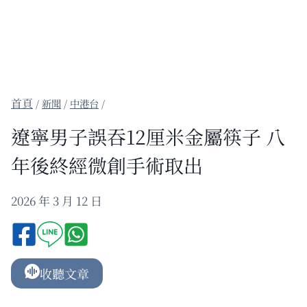
/
新聞
/
中港台
/
遼寧男子誤吞12厘米金屬筷子 八
年後終經微創手術取出
2026 年 3 月 12 日
收聽文章