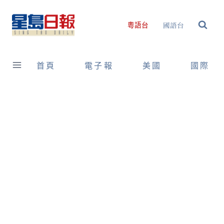
Skip
to
國語台
粵語台
content
首頁
電子報
美國
國際