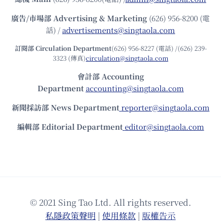
廣告/市場部
Advertising & Marketing
(626) 956-8200 (電
話) /
advertisements@singtaola.com
訂閱部 Circulation Department
(626) 956-8227 (電話) /(626) 239-
3323 (傳真)
circulation@singtaola.com
會計部 Accounting
Department
accounting@singtaola.com
新聞採訪部 News Department
reporter@singtaola.com
編輯部 Editorial Department
editor@singtaola.com
© 2021 Sing Tao Ltd. All rights reserved.
私隱政策聲明
|
使⽤條款
|
版權告⽰