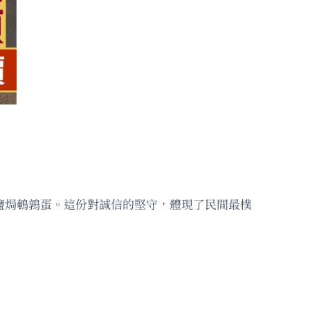
鹽焗鵪鶉蛋。這份對誠信的堅守，體現了民間最樸