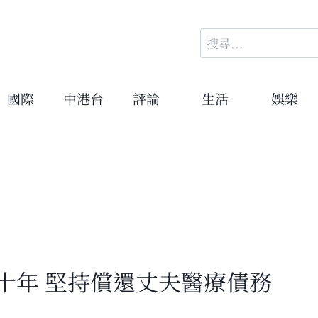
搜
尋
關
鍵
國際
中港台
評論
生活
娛樂
字:
十年 堅持償還丈夫醫療債務