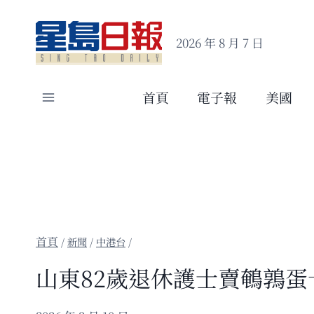
Skip
to
2026 年 8 月 7 日
content
首頁
電子報
美國
/
新聞
/
中港台
/
山東82歲退休護士賣鵪鶉蛋