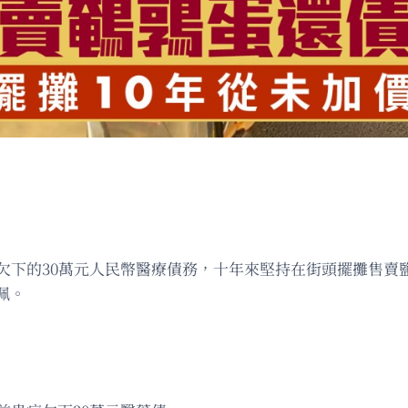
前欠下的30萬元人民幣醫療債務，十年來堅持在街頭擺攤售賣
佩。