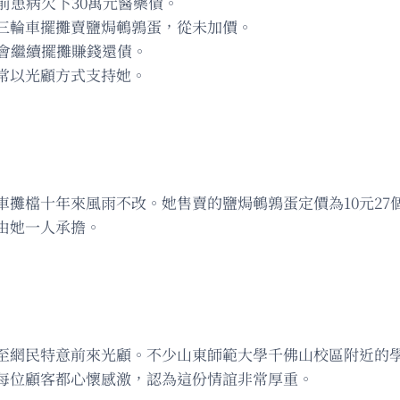
前患病欠下30萬元醫藥債。
三輪車擺攤賣鹽焗鵪鶉蛋，從未加價。
會繼續擺攤賺錢還債。
常以光顧方式支持她。
攤檔十年來風雨不改。她售賣的鹽焗鵪鶉蛋定價為10元27個
由她一人承擔。
至網民特意前來光顧。不少山東師範大學千佛山校區附近的
每位顧客都心懷感激，認為這份情誼非常厚重。