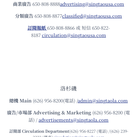
商業廣告
650-808-8888
advertising@singtaousa.com
分類廣告
650-808-8877
classified@singtaousa.com
訂閱報紙
650-808-8866 或 短信 650-822-
8187
circulation@singtaousa.com
洛杉磯
總機
Main
(626) 956-8200(電話) /
admin@singtaola.com
廣告/市場部
Advertising & Marketing
(626) 956-8200 (電
話) /
advertisements@singtaola.com
訂閱部 Circulation Department
(626) 956-8227 (電話) /(626) 239-