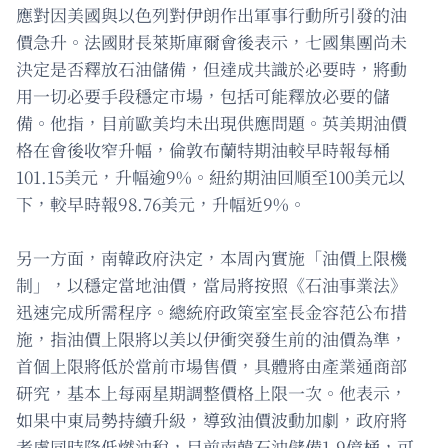
應對因美國與以色列對伊朗作出軍事行動所引發的油
價急升。法國財長萊斯庫爾會後表示，七國集團尚未
決定是否釋放石油儲備，但達成共識於必要時，將動
用一切必要手段穩定市場，包括可能釋放必要的儲
備。他指，目前歐美均未出現供應問題。英美期油價
格在會後收窄升幅，倫敦布蘭特期油較早時報每桶
101.15美元，升幅逾9%。紐約期油回順至100美元以
下，較早時報98.76美元，升幅近9%。
另一方面，南韓政府決定，本周內實施「油價上限機
制」，以穩定當地油價，當局將按照《石油事業法》
迅速完成所需程序。總統府政策室室長金容范公布措
施，指油價上限將以美以伊衝突發生前的油價為準，
首個上限將低於當前市場售價，具體將由產業通商部
研究，基本上每兩星期調整價格上限一次。他表示，
如果中東局勢持續升級，導致油價波動加劇，政府將
考慮同時降低燃油稅，目前南韓石油儲備1.9億桶，可