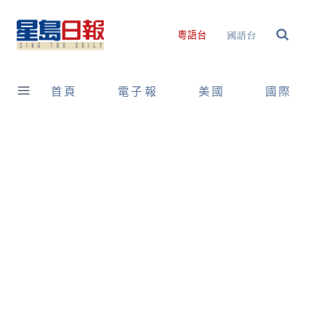
Skip
to
國語台
粵語台
content
首頁
電子報
美國
國際