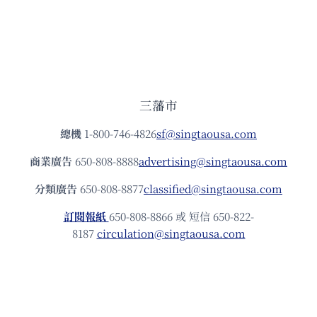
三藩市
總機
1-800-746-4826
sf@singtaousa.com
商業廣告
650-808-8888
advertising@singtaousa.com
分類廣告
650-808-8877
classified@singtaousa.com
訂閱報紙
650-808-8866 或 短信 650-822-
8187
circulation@singtaousa.com