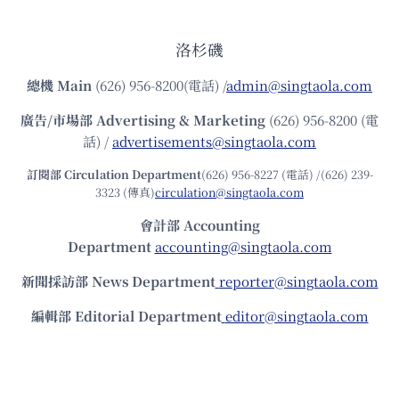
洛杉磯
總機
Main
(626) 956-8200(電話) /
admin@singtaola.com
廣告/市場部
Advertising & Marketing
(626) 956-8200 (電
話) /
advertisements@singtaola.com
訂閱部 Circulation Department
(626) 956-8227 (電話) /(626) 239-
3323 (傳真)
circulation@singtaola.com
會計部 Accounting
Department
accounting@singtaola.com
新聞採訪部 News Department
reporter@singtaola.com
編輯部 Editorial Department
editor@singtaola.com