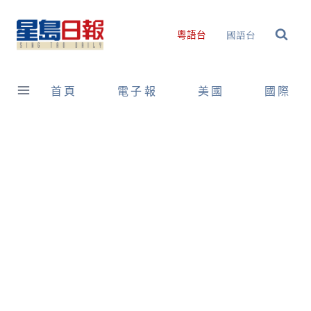
Skip
to
國語台
粵語台
content
首頁
電子報
美國
國際