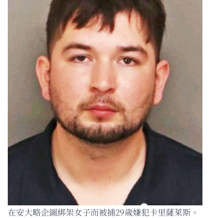
在安大略企圖綁架女子而被捕29歲嫌犯卡里薩萊斯。