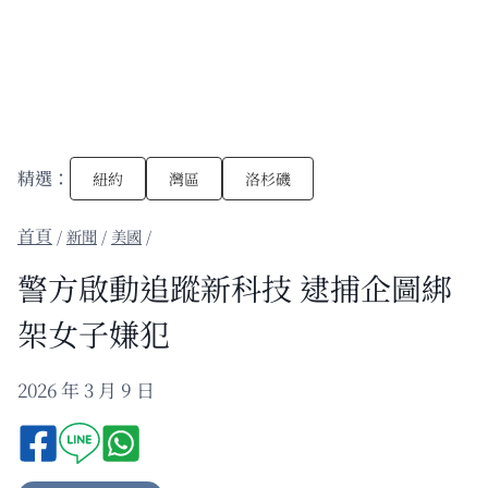
精選：
紐約
灣區
洛杉磯
/
新聞
/
美國
/
警方啟動追蹤新科技 逮捕企圖綁
架女子嫌犯
2026 年 3 月 9 日