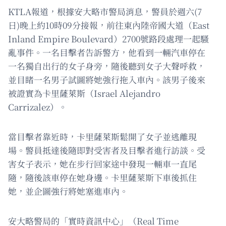
KTLA報道，根據安大略市警局消息，警員於週六(7
日)晚上約10時09分接報，前往東內陸帝國大道（East
Inland Empire Boulevard）2700號路段處理一起騷
亂事件。一名目擊者告訴警方，他看到一輛汽車停在
一名獨自出行的女子身旁，隨後聽到女子大聲呼救，
並目睹一名男子試圖將她強行拖入車內。該男子後來
被證實為卡里薩萊斯（Israel Alejandro
Carrizalez）。
當目擊者靠近時，卡里薩萊斯鬆開了女子並逃離現
場。警員抵達後隨即對受害者及目擊者進行訪談。受
害女子表示，她在步行回家途中發現一輛車一直尾
隨，隨後該車停在她身邊。卡里薩萊斯下車後抓住
她，並企圖強行將她塞進車內。
安大略警局的「實時資訊中心」（Real Time