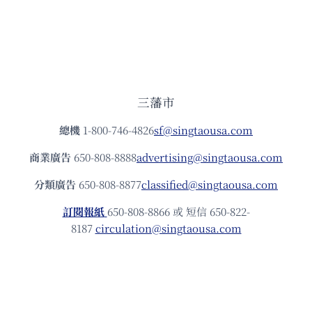
三藩市
總機
1-800-746-4826
sf@singtaousa.com
商業廣告
650-808-8888
advertising@singtaousa.com
分類廣告
650-808-8877
classified@singtaousa.com
訂閱報紙
650-808-8866 或 短信 650-822-
8187
circulation@singtaousa.com