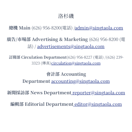
洛杉磯
總機
Main
(626) 956-8200(電話) /
admin@singtaola.com
廣告/市場部
Advertising & Marketing
(626) 956-8200 (電
話) /
advertisements@singtaola.com
訂閱部 Circulation Department
(626) 956-8227 (電話) /(626) 239-
3323 (傳真)
circulation@singtaola.com
會計部 Accounting
Department
accounting@singtaola.com
新聞採訪部 News Department
reporter@singtaola.com
編輯部 Editorial Department
editor@singtaola.com