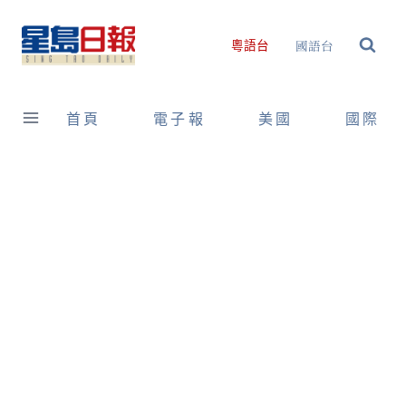
Skip
to
國語台
粵語台
content
首頁
電子報
美國
國際