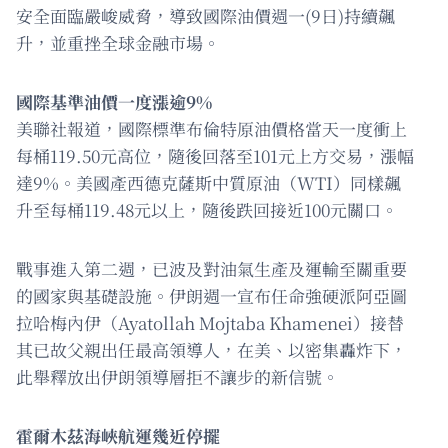
安全面臨嚴峻威脅，導致國際油價週一(9日)持續飆
升，並重挫全球金融市場。
國際基準油價一度漲逾9%
美聯社報道，國際標準布倫特原油價格當天一度衝上
每桶119.50元高位，隨後回落至101元上方交易，漲幅
達9%。美國產西德克薩斯中質原油（WTI）同樣飆
升至每桶119.48元以上，隨後跌回接近100元關口。
戰事進入第二週，已波及對油氣生產及運輸至關重要
的國家與基礎設施。伊朗週一宣布任命強硬派阿亞圖
拉哈梅內伊（Ayatollah Mojtaba Khamenei）接替
其已故父親出任最高領導人，在美、以密集轟炸下，
此舉釋放出伊朗領導層拒不讓步的新信號。
霍爾木茲海峽航運幾近停擺