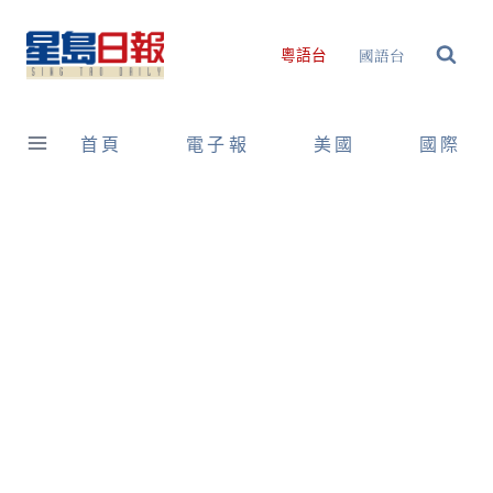
Skip
to
國語台
粵語台
content
首頁
電子報
美國
國際