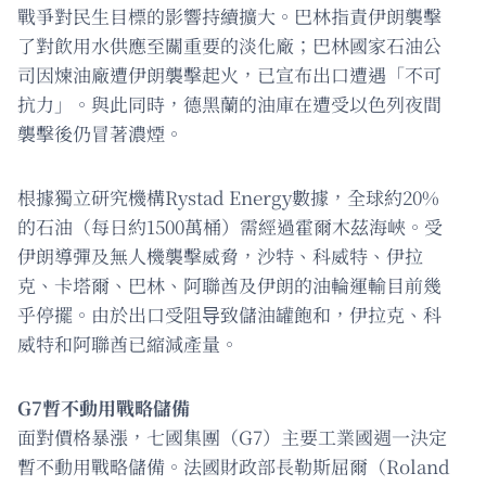
戰爭對民生目標的影響持續擴大。巴林指責伊朗襲擊
了對飲用水供應至關重要的淡化廠；巴林國家石油公
司因煉油廠遭伊朗襲擊起火，已宣布出口遭遇「不可
抗力」。與此同時，德黑蘭的油庫在遭受以色列夜間
襲擊後仍冒著濃煙。
根據獨立研究機構Rystad Energy數據，全球約20%
的石油（每日約1500萬桶）需經過霍爾木茲海峽。受
伊朗導彈及無人機襲擊威脅，沙特、科威特、伊拉
克、卡塔爾、巴林、阿聯酋及伊朗的油輪運輸目前幾
乎停擺。由於出口受阻导致儲油罐飽和，伊拉克、科
威特和阿聯酋已縮減產量。
G7暫不動用戰略儲備
面對價格暴漲，七國集團（G7）主要工業國週一決定
暫不動用戰略儲備。法國財政部長勒斯屈爾（Roland