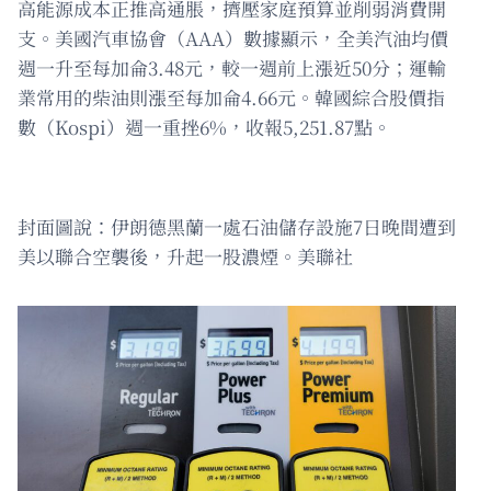
高能源成本正推高通脹，擠壓家庭預算並削弱消費開
支。美國汽車協會（AAA）數據顯示，全美汽油均價
週一升至每加侖3.48元，較一週前上漲近50分；運輸
業常用的柴油則漲至每加侖4.66元。韓國綜合股價指
數（Kospi）週一重挫6%，收報5,251.87點。
封面圖說：伊朗德黑蘭一處石油儲存設施7日晚間遭到
美以聯合空襲後，升起一股濃煙。美聯社