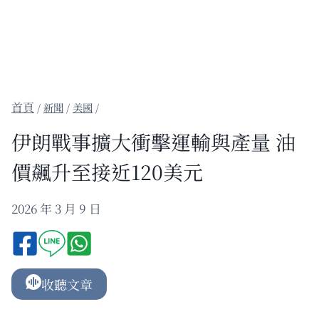
/
新聞
/
美國
/
伊朗戰事擴大衝擊運輸與產量 油
價飆升至接近120美元
2026 年 3 月 9 日
收聽文章