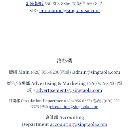
訂閱報紙
650-808-8866 或 短信 650-822-
8187
circulation@singtaousa.com
洛杉磯
總機
Main
(626) 956-8200(電話) /
admin@singtaola.com
廣告/市場部
Advertising & Marketing
(626) 956-8200 (電
話) /
advertisements@singtaola.com
訂閱部 Circulation Department
(626) 956-8227 (電話) /(626) 239-
3323 (傳真)
circulation@singtaola.com
會計部 Accounting
Department
accounting@singtaola.com