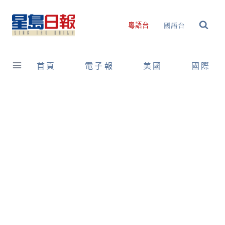
Skip
to
國語台
粵語台
content
首頁
電子報
美國
國際