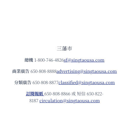
三藩市
總機
1-800-746-4826
sf@singtaousa.com
商業廣告
650-808-8888
advertising@singtaousa.com
分類廣告
650-808-8877
classified@singtaousa.com
訂閱報紙
650-808-8866 或 短信 650-822-
8187
circulation@singtaousa.com