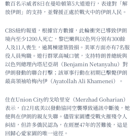
數百名示威者8日在曼哈頓第5大道遊行，表達對「解
放伊朗」的支持，並聲援正處於戰火中的伊朗人民。
CBS紐約報道，根據官方數據，此輪衝突已導致伊朗
境內至少1200人死亡，黎巴嫩與以色列分別有300餘
人及11人喪生，逾萬棟建築毀損。美軍方面亦有7名服
役人員殉職。遊行群眾高喊口號，支持特朗普總統與
以色列總理內塔尼亞胡（Benjamin Netanyahu）對
伊朗發動的聯合打擊；該軍事行動在初期已擊斃伊朗
最高領袖哈梅內伊（Ayatollah Ali Khamenei）。
住在Union City的戈哈里安（Merzhad Goharian）
表示，自2月底美以發動協同空襲導致通訊中斷後，她
便與在伊朗的親友失聯。儘管家園遭受戰火摧殘令人
糾結，但許多僑民認為，在經歷47年的苦難後，這是
回歸心愛家園的唯一途徑。