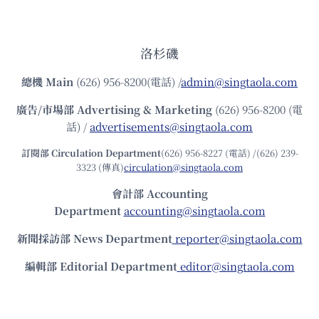
洛杉磯
總機
Main
(626) 956-8200(電話) /
admin@singtaola.com
廣告/市場部
Advertising & Marketing
(626) 956-8200 (電
話) /
advertisements@singtaola.com
訂閱部 Circulation Department
(626) 956-8227 (電話) /(626) 239-
3323 (傳真)
circulation@singtaola.com
會計部 Accounting
Department
accounting@singtaola.com
新聞採訪部 News Department
reporter@singtaola.com
編輯部 Editorial Department
editor@singtaola.com