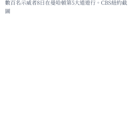
數百名示威者8日在曼哈頓第5大道遊行。CBS紐約截
圖