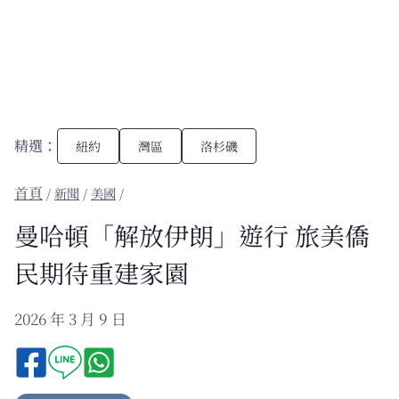
精選：
紐約
灣區
洛杉磯
/
新聞
/
美國
/
曼哈頓「解放伊朗」遊行 旅美僑
民期待重建家園
2026 年 3 月 9 日