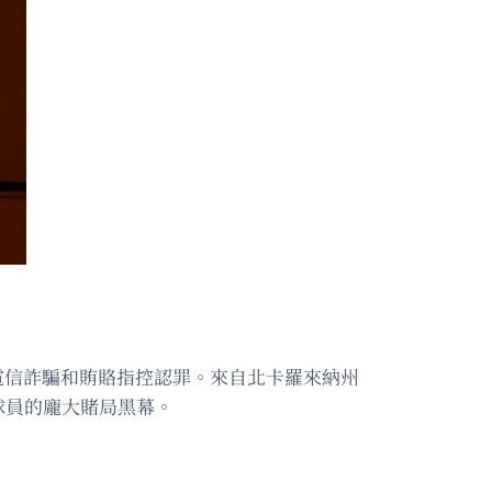
電信詐騙和賄賂指控認罪。來自北卡羅來納州
十名球員的龐大賭局黑幕。