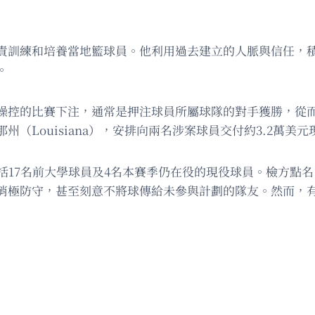
責訓練和培養當地籃球員。他利用過去建立的人脈與信任，積
。
操控的比賽下注，通常是押注球員所屬球隊的對手獲勝，從
（Louisiana），安排向兩名涉案球員交付約3.2萬美元
括17名前大學球員及4名本賽季仍在役的現役球員。檢方點名
消極防守，甚至刻意不將球傳給未參與計劃的隊友。然而，