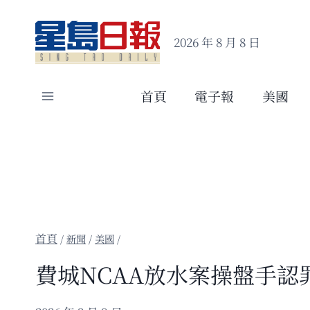
Skip
to
2026 年 8 月 8 日
content
首頁
電子報
美國
/
新聞
/
美國
/
費城NCAA放水案操盤手認