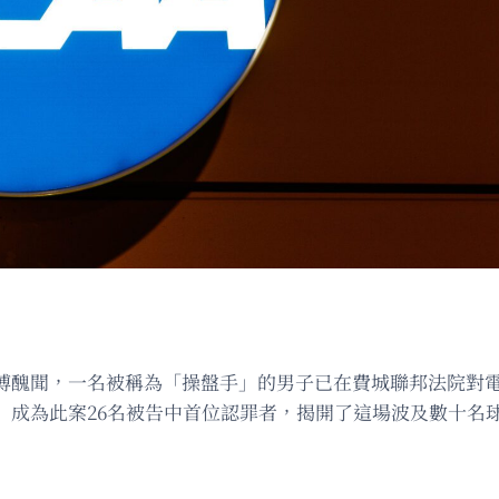
賭博醜聞，一名被稱為「操盤手」的男子已在費城聯邦法院對
n Smith）成為此案26名被告中首位認罪者，揭開了這場波及數