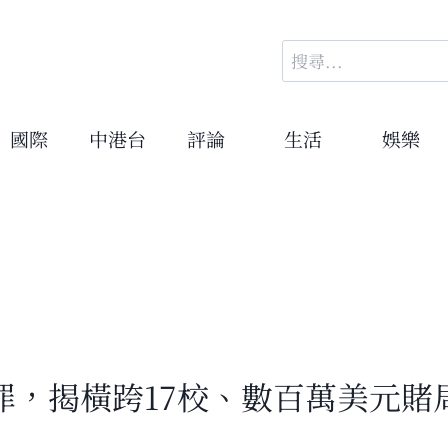
搜
尋
關
鍵
國際
中港台
評論
生活
娛樂
字:
罪，揭橫跨17校、數百萬美元賭