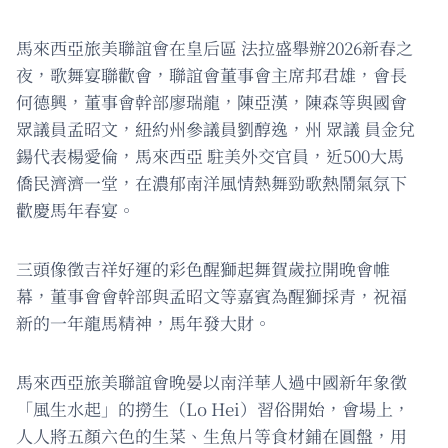
馬來西亞旅美聯誼會在皇后區 法拉盛舉辦2026新春之
夜，歌舞宴聯歡會，聯誼會董事會主席邦君雄，會長
何德興，董事會幹部廖瑞龍，陳亞漢，陳森等與國會
眾議員孟昭文，紐約州參議員劉醇逸，州 眾議 員金兌
鍚代表楊愛倫，馬來西亞 駐美外交官員，近500大馬
僑民濟濟一堂，在濃郁南洋風情熱舞勁歌熱鬧氣氛下
歡慶馬年春宴。
三頭像徵吉祥好運的彩色醒獅起舞賀歲拉開晚會帷
幕，董事會會幹部與孟昭文等嘉賓為醒獅採青，祝福
新的一年龍馬精神，馬年發大財。
馬來西亞旅美聯誼會晚晏以南洋華人過中國新年象徵
「風生水起」的撈生（Lo Hei）習俗開始，會場上，
人人將五顏六色的生菜、生魚片等食材鋪在圓盤，用