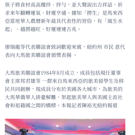
筷子將食材高高攪拌、拌勻，並大聲說出吉祥話，祈
求來年翻轉運氣、財運亨通。據知「撈生」是馬來西
亞當地華人農曆新年最具代表性的習俗，有「風生水
起」、越撈越旺、好運連連吉兆。
廖瑞龍等代表聯誼會致詞歡迎來賓，紐約州 市民 意代
表向大馬旅美聯誼會頒獎表揚 。
大馬旅美聯誼會1984年8月成立，成員包括現任董事
會主席邦君雄等 一群來自馬來西亞的旅美留學生及移
民共同創辦，現成員分布於美國各大城市，為旅美的
大馬華僑華人排憂解難，架起旅美華人與美國主流社
會和祖籍國之間的橋樑。本報記者陳裕光紐約報道