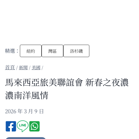
精選：
紐約
灣區
洛杉磯
/
新聞
/
美國
/
馬來西亞旅美聯誼會 新春之夜濃
濃南洋風情
2026 年 3 月 9 日