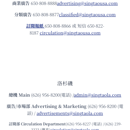
商業廣告
650-808-8888
advertising@singtaousa.com
分類廣告
650-808-8877
classified@singtaousa.com
訂閱報紙
650-808-8866 或 短信 650-822-
8187
circulation@singtaousa.com
洛杉磯
總機
Main
(626) 956-8200(電話) /
admin@singtaola.com
廣告/市場部
Advertising & Marketing
(626) 956-8200 (電
話) /
advertisements@singtaola.com
訂閱部 Circulation Department
(626) 956-8227 (電話) /(626) 239-
3323 (傳真)
circulation@singtaola.com