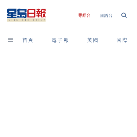
Skip
to
國語台
粵語台
content
首頁
電子報
美國
國際