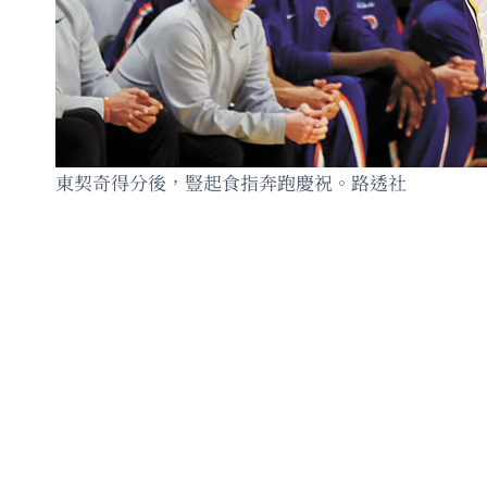
東契奇得分後，豎起食指奔跑慶祝。路透社