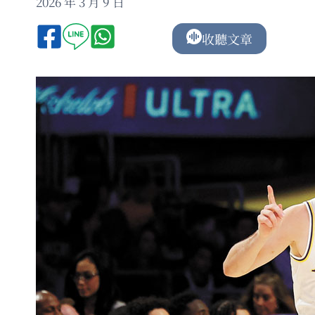
2026 年 3 月 9 日
收聽文章