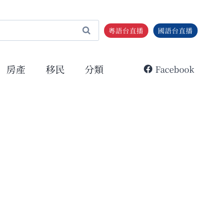
粵語台直播
國語台直播
房產
移民
分類
Facebook