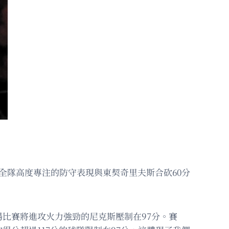
全隊高度專注的防守表現與東契奇里夫斯合砍60分
比賽將進攻火力強勁的尼克斯壓制在97分。賽