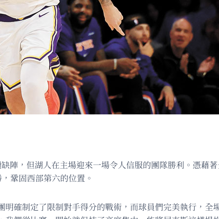
續缺陣，但湖人在主場迎來一場令人信服的團隊勝利。憑藉著
連勝，鞏固西部第六的位置。
團明確制定了限制對手得分的戰術，而球員們完美執行，全場