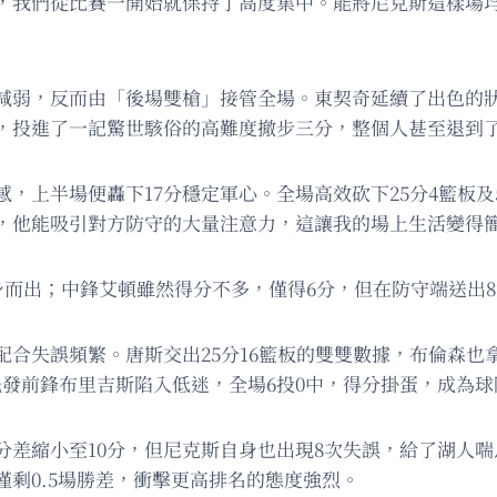
我們從比賽一開始就保持了高度集中。能將尼克斯這樣場均得
減弱，反而由「後場雙槍」接管全場。東契奇延續了出色的狀態
，投進了一記驚世駭俗的高難度撤步三分，整個人甚至退到
，上半場便轟下17分穩定軍心。全場高效砍下25分4籃板
，他能吸引對方防守的大量注意力，這讓我的場上生活變得
挺身而出；中鋒艾頓雖然得分不多，僅得6分，但在防守端送出
合失誤頻繁。唐斯交出25分16籃板的雙雙數據，布倫森也拿
先發前鋒布里吉斯陷入低迷，全場6投0中，得分掛蛋，成為
分差縮小至10分，但尼克斯自身也出現8次失誤，給了湖人
剩0.5場勝差，衝擊更高排名的態度強烈。