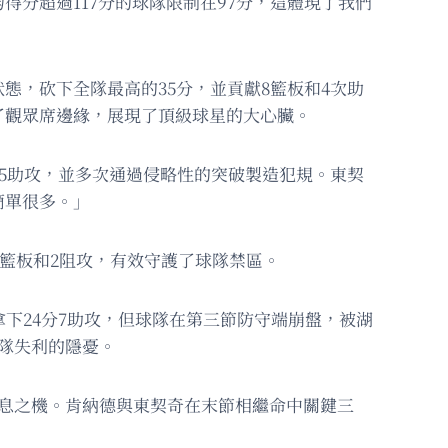
分超過117分的球隊限制在97分，這體現了我們
，砍下全隊最高的35分，並貢獻8籃板和4次助
了觀眾席邊緣，展現了頂級球星的大心臟。
及5助攻，並多次通過侵略性的突破製造犯規。東契
簡單很多。」
8籃板和2阻攻，有效守護了球隊禁區。
下24分7助攻，但球隊在第三節防守端崩盤，被湖
球隊失利的隱憂。
喘息之機。肯納德與東契奇在末節相繼命中關鍵三