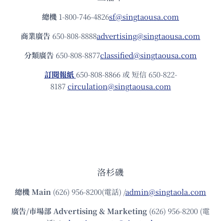
總機
1-800-746-4826
sf@singtaousa.com
商業廣告
650-808-8888
advertising@singtaousa.com
分類廣告
650-808-8877
classified@singtaousa.com
訂閱報紙
650-808-8866 或 短信 650-822-
8187
circulation@singtaousa.com
洛杉磯
總機
Main
(626) 956-8200(電話) /
admin@singtaola.com
廣告/市場部
Advertising & Marketing
(626) 956-8200 (電