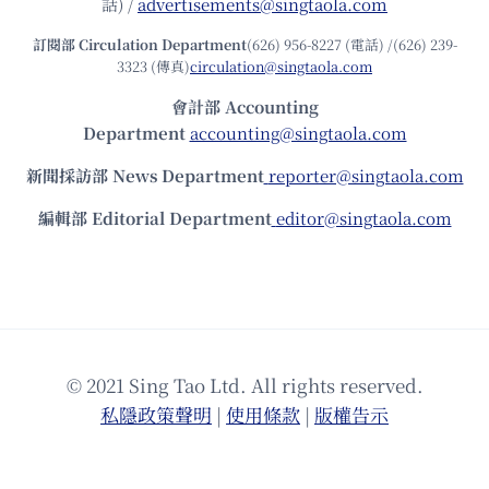
話) /
advertisements@singtaola.com
訂閱部 Circulation Department
(626) 956-8227 (電話) /(626) 239-
3323 (傳真)
circulation@singtaola.com
會計部 Accounting
Department
accounting@singtaola.com
新聞採訪部 News Department
reporter@singtaola.com
編輯部 Editorial Department
editor@singtaola.com
© 2021 Sing Tao Ltd. All rights reserved.
私隱政策聲明
|
使⽤條款
|
版權告⽰