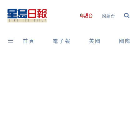
Skip
to
國語台
粵語台
content
首頁
電子報
美國
國際