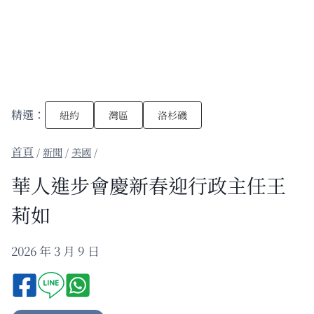
精選：
紐約
灣區
洛杉磯
/
新聞
/
美國
/
華人進步會慶新春迎行政主任王
莉如
2026 年 3 月 9 日