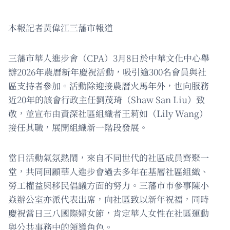
本報記者黃偉江三藩市報道
三藩市華人進步會（CPA）3月8日於中華文化中心舉
辦2026年農曆新年慶祝活動，吸引逾300名會員與社
區支持者參加。活動除迎接農曆火馬年外，也向服務
近20年的該會行政主任劉茂琦（Shaw San Liu）致
敬，並宣布由資深社區組織者王莉如（Lily Wang）
接任其職，展開組織新一階段發展。
當日活動氣氛熱鬧，來自不同世代的社區成員齊聚一
堂，共同回顧華人進步會過去多年在基層社區組織、
勞工權益與移民倡議方面的努力。三藩市市參事陳小
焱辦公室亦派代表出席，向社區致以新年祝福，同時
慶祝當日三八國際婦女節，肯定華人女性在社區運動
與公共事務中的領導角色。