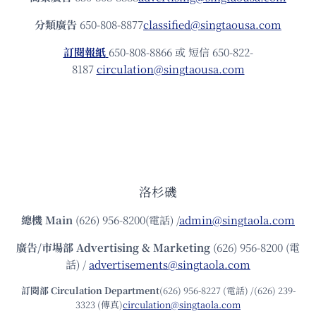
分類廣告
650-808-8877
classified@singtaousa.com
訂閱報紙
650-808-8866 或 短信 650-822-
8187
circulation@singtaousa.com
洛杉磯
總機
Main
(626) 956-8200(電話) /
admin@singtaola.com
廣告/市場部
Advertising & Marketing
(626) 956-8200 (電
話) /
advertisements@singtaola.com
訂閱部 Circulation Department
(626) 956-8227 (電話) /(626) 239-
3323 (傳真)
circulation@singtaola.com