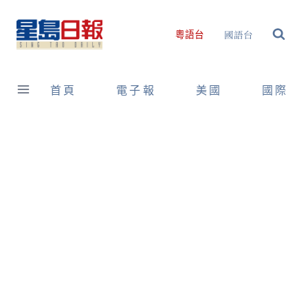
Skip
to
國語台
粵語台
content
首頁
電子報
美國
國際