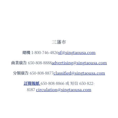
三藩市
總機
1-800-746-4826
sf@singtaousa.com
商業廣告
650-808-8888
advertising@singtaousa.com
分類廣告
650-808-8877
classified@singtaousa.com
訂閱報紙
650-808-8866 或 短信 650-822-
8187
circulation@singtaousa.com