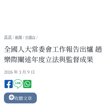
/
新聞
/
中港台
/
全國人大常委會工作報告出爐 趙
樂際闡述年度立法與監督成果
2026 年 3 月 9 日
收聽文章