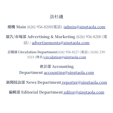
洛杉磯
總機
Main
(626) 956-8200(電話) /
admin@singtaola.com
廣告/市場部
Advertising & Marketing
(626) 956-8200 (電
話) /
advertisements@singtaola.com
訂閱部 Circulation Department
(626) 956-8227 (電話) /(626) 239-
3323 (傳真)
circulation@singtaola.com
會計部 Accounting
Department
accounting@singtaola.com
新聞採訪部 News Department
reporter@singtaola.com
編輯部 Editorial Department
editor@singtaola.com