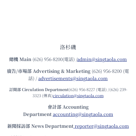
洛杉磯
總機
Main
(626) 956-8200(電話) /
admin@singtaola.com
廣告/市場部
Advertising & Marketing
(626) 956-8200 (電
話) /
advertisements@singtaola.com
訂閱部 Circulation Department
(626) 956-8227 (電話) /(626) 239-
3323 (傳真)
circulation@singtaola.com
會計部 Accounting
Department
accounting@singtaola.com
新聞採訪部 News Department
reporter@singtaola.com