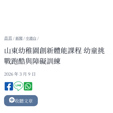
/
新聞
/
中港台
/
山東幼稚園創新體能課程 幼童挑
戰跑酷與障礙訓練
2026 年 3 月 9 日
收聽文章