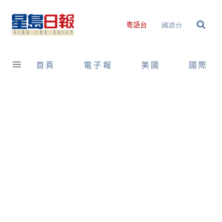
Skip
to
國語台
粵語台
content
首頁
電子報
美國
國際