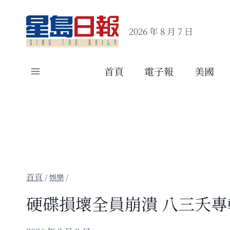
Skip
to
2026 年 8 月 7 日
content
首頁
電子報
美國
/
娛樂
/
硬碟損壞全員崩潰 八三夭