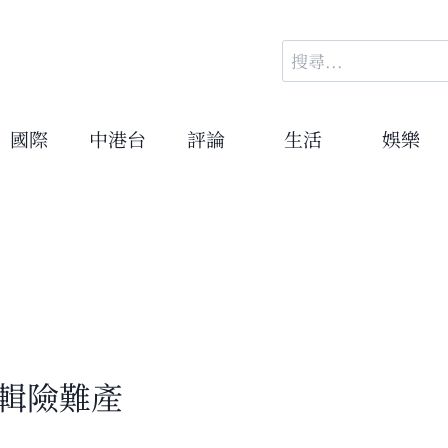
搜
尋
關
鍵
國際
中港台
評論
生活
娛樂
字:
專輯險難產