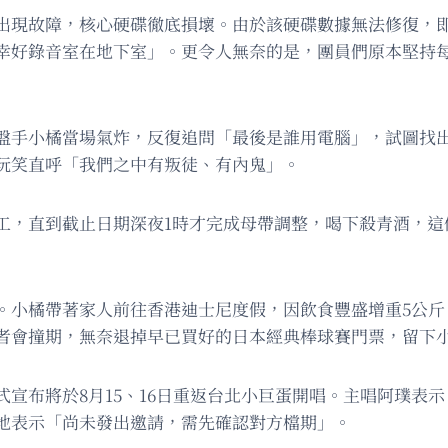
出現故障，核心硬碟徹底損壞。由於該硬碟數據無法修復，即
幸好錄音室在地下室」。更令人無奈的是，團員們原本堅持
盤手小橘當場氣炸，反復追問「最後是誰用電腦」，試圖找
玩笑直呼「我們之中有叛徒、有內鬼」。
工，直到截止日期深夜1時才完成母帶調整，喝下殺青酒，這
。小橘帶著家人前往香港迪士尼度假，因飲食豐盛增重5公斤
者會撞期，無奈退掉早已買好的日本經典棒球賽門票，留下
宣布將於8月15、16日重返台北小巨蛋開唱。主唱阿璞表
地表示「尚未發出邀請，需先確認對方檔期」。