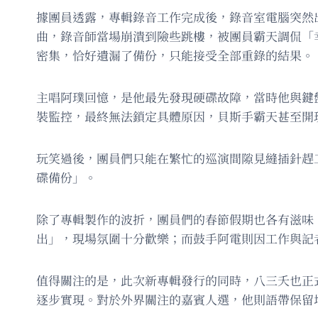
據團員透露，專輯錄音工作完成後，錄音室電腦突然
曲，錄音師當場崩潰到險些跳樓，被團員霸天調侃「
密集，恰好遺漏了備份，只能接受全部重錄的結果。
主唱阿璞回憶，是他最先發現硬碟故障，當時他與鍵
裝監控，最終無法鎖定具體原因，貝斯手霸天甚至開
玩笑過後，團員們只能在繁忙的巡演間隙見縫插針趕
碟備份」。
除了專輯製作的波折，團員們的春節假期也各有滋味
出」，現場氛圍十分歡樂；而鼓手阿電則因工作與記
值得關注的是，此次新專輯發行的同時，八三夭也正式
逐步實現。對於外界關注的嘉賓人選，他則語帶保留