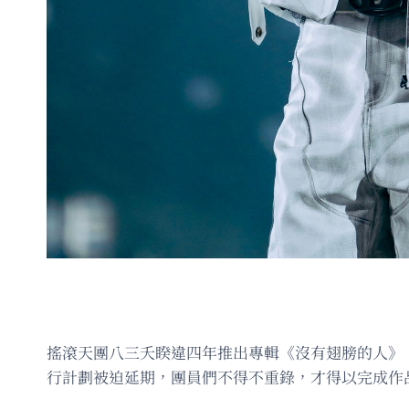
搖滾天團八三夭睽違四年推出專輯《沒有翅膀的人》
行計劃被迫延期，團員們不得不重錄，才得以完成作