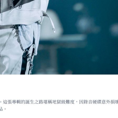
。這張專輯的誕生之路堪稱地獄級難度，因錄音硬碟意外損壞導
品。