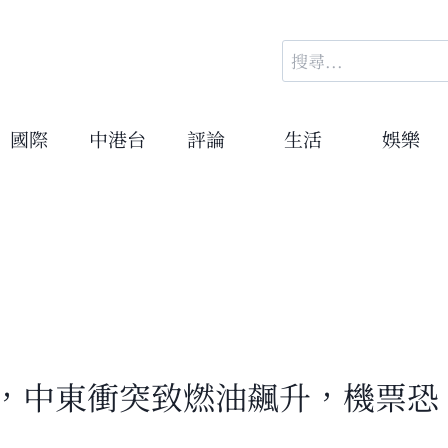
搜
尋
關
鍵
國際
中港台
評論
生活
娛樂
字:
告，中東衝突致燃油飆升，機票恐