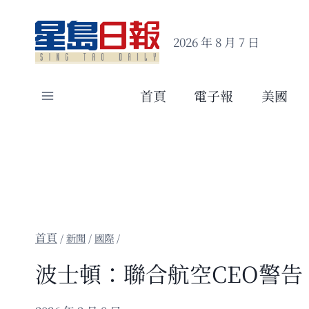
Skip
to
2026 年 8 月 7 日
content
首頁
電子報
美國
/
新聞
/
國際
/
波士頓：聯合航空CEO警