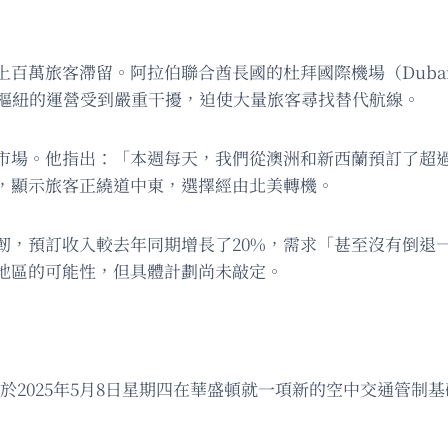
萬旅客滯留。阿拉伯聯合酋長國的杜拜國際機場（Dubai Inter
t）等全球主要樞紐的運營受到嚴重干擾，迫使大量旅客尋找替代航線。
場。他指出：「本週每天，我們從澳洲和新西蘭預訂了超過1
，顯示旅客正繞道中東，選擇經由北美轉機。
韌，預訂收入較去年同期增長了20%，需求「甚至沒有倒退
地區的可能性，但具體計劃尚未敲定。
於2025年5月8日星期四在華盛頓就一項新的空中交通管制