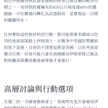
阻止伊朗獲得核武器是總統特朗普公開宣稱的戰爭目
標之一。而伊朗政權擁有的450公斤純度達60%的濃
縮鈾，可在數週內轉化為武器級別，是實現這一目標
的關鍵所在。
任何奪取這些核材料的行動，都可能需要美國或以色
列的地面部隊踏上伊朗領土，在戰爭中穿越防禦嚴密
的地下設施。目前尚不清楚這將是美國、以色列或是
聯合任務，但很可能只會在兩國確信伊朗軍隊已無法
對相關部隊構成嚴重威脅後才會進行。
高層討論與行動選項
在週二的一次國會簡報會上，當被問及是否會確保伊
朗的濃縮鈾安全時，國務卿魯比奧（Marco Rubio）