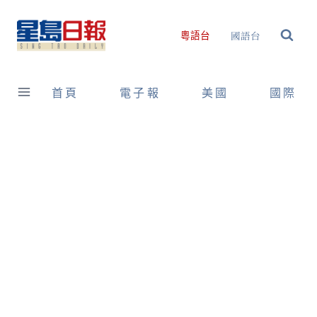
Skip
to
國語台
粵語台
content
首頁
電子報
美國
國際