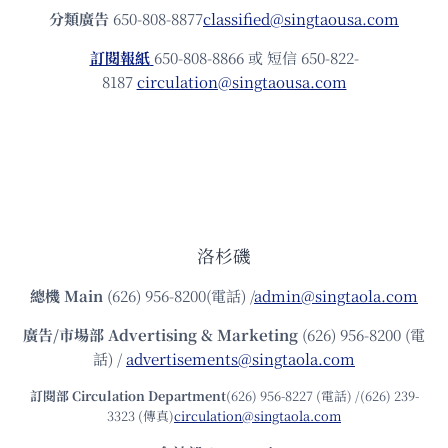
分類廣告
650-808-8877
classified@singtaousa.com
訂閱報紙
650-808-8866 或 短信 650-822-
8187
circulation@singtaousa.com
洛杉磯
總機
Main
(626) 956-8200(電話) /
admin@singtaola.com
廣告/市場部
Advertising & Marketing
(626) 956-8200 (電
話) /
advertisements@singtaola.com
訂閱部 Circulation Department
(626) 956-8227 (電話) /(626) 239-
3323 (傳真)
circulation@singtaola.com