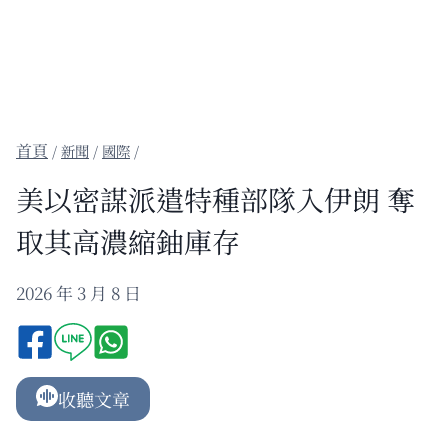
/
新聞
/
國際
/
美以密謀派遣特種部隊入伊朗 奪
取其高濃縮鈾庫存
2026 年 3 月 8 日
收聽文章