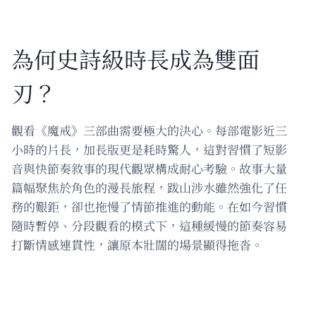
為何史詩級時長成為雙面
刃？
觀看《魔戒》三部曲需要極大的決心。每部電影近三
小時的片長，加長版更是耗時驚人，這對習慣了短影
音與快節奏敘事的現代觀眾構成耐心考驗。故事大量
篇幅聚焦於角色的漫長旅程，跋山涉水雖然強化了任
務的艱鉅，卻也拖慢了情節推進的動能。在如今習慣
隨時暫停、分段觀看的模式下，這種緩慢的節奏容易
打斷情感連貫性，讓原本壯闊的場景顯得拖沓。