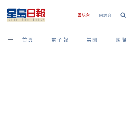
Skip
to
國語台
粵語台
content
首頁
電子報
美國
國際