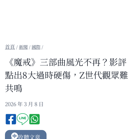
/
新聞
/
國際
/
《魔戒》三部曲風光不再？影評
點出8大過時硬傷，Z世代觀眾難
共鳴
2026 年 3 月 8 日
收聽文章