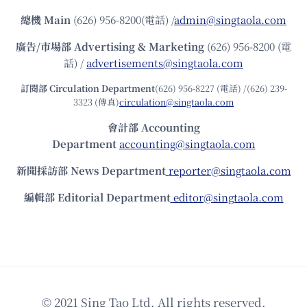
總機
Main
(626) 956-8200(電話) /
admin@singtaola.com
廣告/市場部
Advertising & Marketing
(626) 956-8200 (電
話) /
advertisements@singtaola.com
訂閱部 Circulation Department
(626) 956-8227 (電話) /(626) 239-
3323 (傳真)
circulation@singtaola.com
會計部 Accounting
Department
accounting@singtaola.com
新聞採訪部 News Department
reporter@singtaola.com
編輯部 Editorial Department
editor@singtaola.com
© 2021 Sing Tao Ltd. All rights reserved.