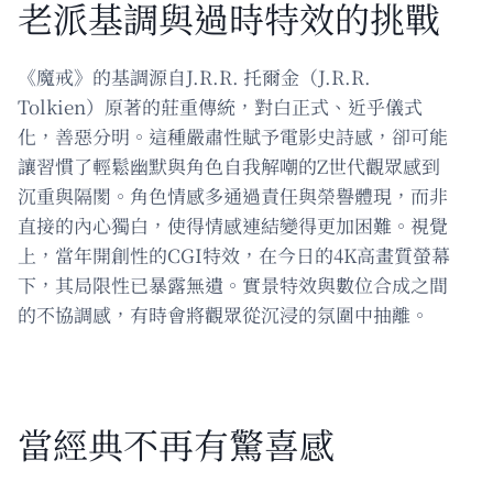
老派基調與過時特效的挑戰
《魔戒》的基調源自J.R.R. 托爾金（J.R.R.
Tolkien）原著的莊重傳統，對白正式、近乎儀式
化，善惡分明。這種嚴肅性賦予電影史詩感，卻可能
讓習慣了輕鬆幽默與角色自我解嘲的Z世代觀眾感到
沉重與隔閡。角色情感多通過責任與榮譽體現，而非
直接的內心獨白，使得情感連結變得更加困難。視覺
上，當年開創性的CGI特效，在今日的4K高畫質螢幕
下，其局限性已暴露無遺。實景特效與數位合成之間
的不協調感，有時會將觀眾從沉浸的氛圍中抽離。
當經典不再有驚喜感