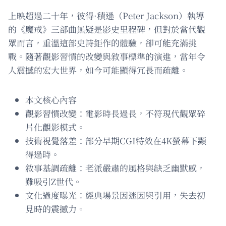
上映超過二十年，彼得·積遜（Peter Jackson）執導
的《魔戒》三部曲無疑是影史里程碑，但對於當代觀
眾而言，重溫這部史詩鉅作的體驗，卻可能充滿挑
戰。隨著觀影習慣的改變與敘事標準的演進，當年令
人震撼的宏大世界，如今可能顯得冗長而疏離。
本文核心內容
觀影習慣改變：電影時長過長，不符現代觀眾碎
片化觀影模式。
技術視覺落差：部分早期CGI特效在4K螢幕下顯
得過時。
敘事基調疏離：老派嚴肅的風格與缺乏幽默感，
難吸引Z世代。
文化過度曝光：經典場景因迷因與引用，失去初
見時的震撼力。