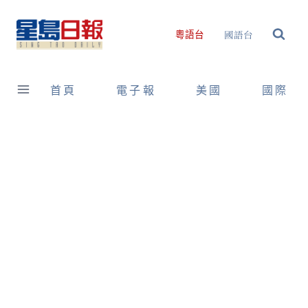
Skip
to
國語台
粵語台
content
首頁
電子報
美國
國際