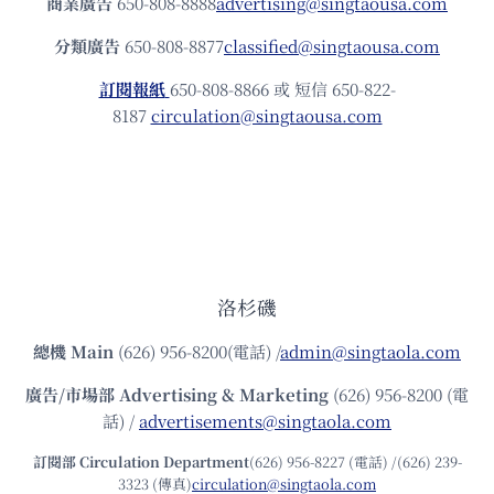
商業廣告
650-808-8888
advertising@singtaousa.com
分類廣告
650-808-8877
classified@singtaousa.com
訂閱報紙
650-808-8866 或 短信 650-822-
8187
circulation@singtaousa.com
洛杉磯
總機
Main
(626) 956-8200(電話) /
admin@singtaola.com
廣告/市場部
Advertising & Marketing
(626) 956-8200 (電
話) /
advertisements@singtaola.com
訂閱部 Circulation Department
(626) 956-8227 (電話) /(626) 239-
3323 (傳真)
circulation@singtaola.com