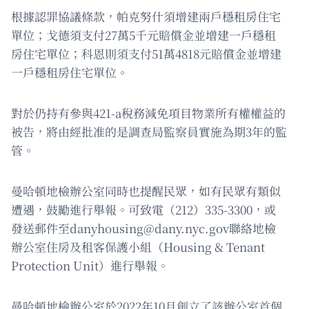
根據認罪協議條款，帕克努什須增建兩戶穩租房住宅
單位；戈德須支付27萬5千元賠償金並增建一戶穩租
房住宅單位；科恩則須支付51萬4818元賠償金並增建
一戶穩租房住宅單位。
對於仍持有參與421-a稅務減免項目物業所有權權益的
被告，將由經批准的是調查局監察員實施為期3年的監
管。
曼哈頓地檢辦公室同時也提醒民眾，如有民眾有類似
遭遇，鼓勵進行舉報。可致電（212）335-3300，或
發送郵件至
danyhousing@dany.nyc.gov
聯絡地檢
辦公室住房及租客保護小組（Housing & Tenant
Protection Unit）進行舉報。
曼哈頓地檢辦公室於2022年10月創立了該辦公室首個