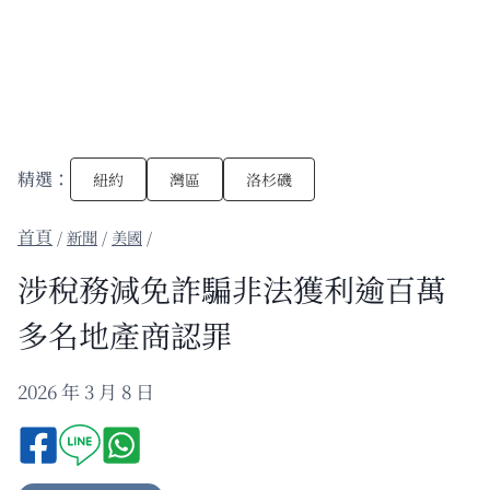
精選：
紐約
灣區
洛杉磯
/
新聞
/
美國
/
涉稅務減免詐騙非法獲利逾百萬
多名地產商認罪
2026 年 3 月 8 日