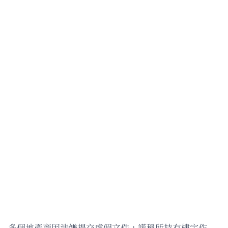
多個地產商因涉嫌提交虛假文件，謊稱所持有樓宇作