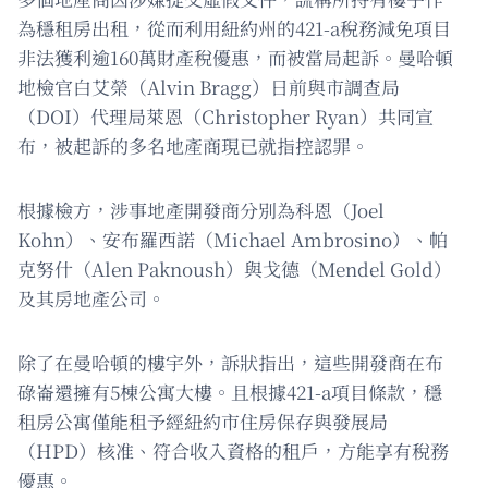
為穩租房出租，從而利用紐約州的421-a稅務減免項目
非法獲利逾160萬財產稅優惠，而被當局起訴。曼哈頓
地檢官白艾榮（Alvin Bragg）日前與市調查局
（DOI）代理局萊恩（Christopher Ryan）共同宣
布，被起訴的多名地產商現已就指控認罪。
根據檢方，涉事地產開發商分別為科恩（Joel
Kohn）、安布羅西諾（Michael Ambrosino）、帕
克努什（Alen Paknoush）與戈德（Mendel Gold）
及其房地產公司。
除了在曼哈頓的樓宇外，訴狀指出，這些開發商在布
碌崙還擁有5棟公寓大樓。且根據421-a項目條款，穩
租房公寓僅能租予經紐約市住房保存與發展局
（HPD）核准、符合收入資格的租戶，方能享有稅務
優惠。