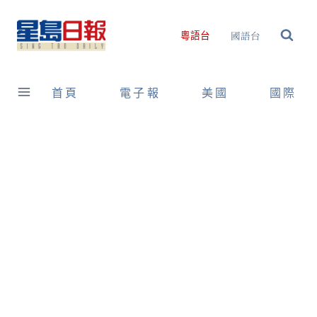
Skip
to
國語台
粵語台
content
首頁
電子報
美國
國際