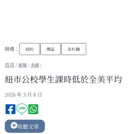
精選：
紐約
灣區
洛杉磯
/
新聞
/
美國
/
紐市公校學生課時低於全美平均
2026 年 3 月 8 日
收聽文章