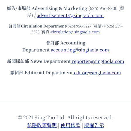
廣告/市場部
Advertising & Marketing
(626) 956-8200 (電
話) /
advertisements@singtaola.com
訂閱部 Circulation Department
(626) 956-8227 (電話) /(626) 239-
3323 (傳真)
circulation@singtaola.com
會計部 Accounting
Department
accounting@singtaola.com
新聞採訪部 News Department
reporter@singtaola.com
編輯部 Editorial Department
editor@singtaola.com
© 2021 Sing Tao Ltd. All rights reserved.
私隱政策聲明
|
使⽤條款
|
版權告⽰