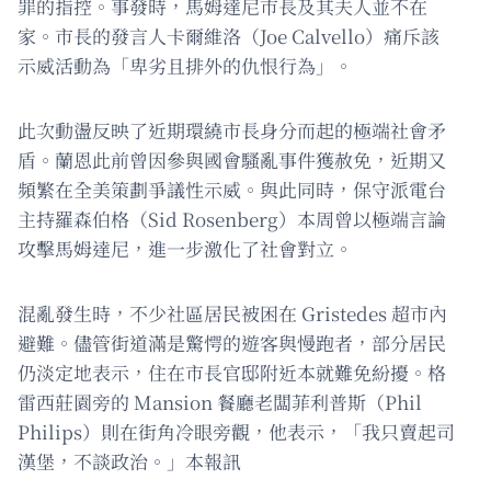
罪的指控。事發時，馬姆達尼市長及其夫人並不在
家。市長的發言人卡爾維洛（Joe Calvello）痛斥該
示威活動為「卑劣且排外的仇恨行為」。
此次動盪反映了近期環繞市長身分而起的極端社會矛
盾。蘭恩此前曾因參與國會騷亂事件獲赦免，近期又
頻繁在全美策劃爭議性示威。與此同時，保守派電台
主持羅森伯格（Sid Rosenberg）本周曾以極端言論
攻擊馬姆達尼，進一步激化了社會對立。
混亂發生時，不少社區居民被困在 Gristedes 超市內
避難。儘管街道滿是驚愕的遊客與慢跑者，部分居民
仍淡定地表示，住在市長官邸附近本就難免紛擾。格
雷西莊園旁的 Mansion 餐廳老闆菲利普斯（Phil
Philips）則在街角冷眼旁觀，他表示，「我只賣起司
漢堡，不談政治。」本報訊