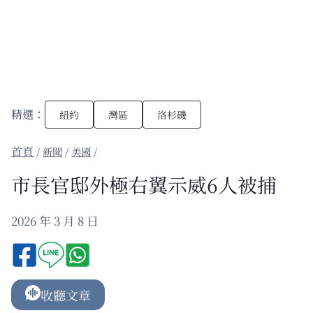
精選：
紐約
灣區
洛杉磯
/
新聞
/
美國
/
市長官邸外極右翼示威6人被捕
2026 年 3 月 8 日
收聽文章