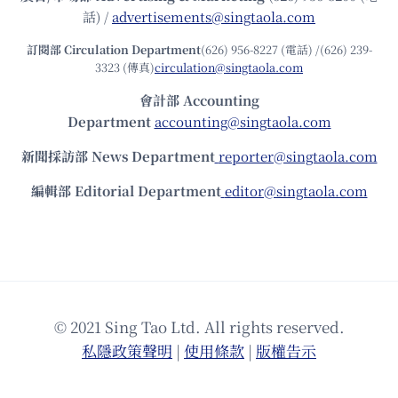
話) /
advertisements@singtaola.com
訂閱部 Circulation Department
(626) 956-8227 (電話) /(626) 239-
3323 (傳真)
circulation@singtaola.com
會計部 Accounting
Department
accounting@singtaola.com
新聞採訪部 News Department
reporter@singtaola.com
編輯部 Editorial Department
editor@singtaola.com
© 2021 Sing Tao Ltd. All rights reserved.
私隱政策聲明
|
使⽤條款
|
版權告⽰