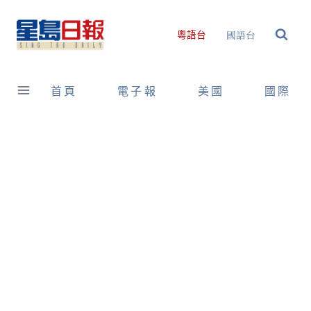
Skip
to
國語台
粵語台
content
首頁
電子報
美國
國際