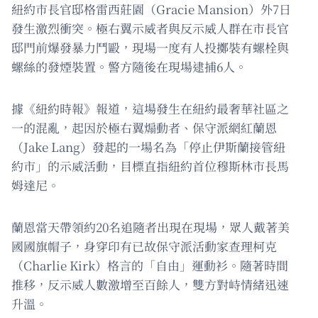
紐約市長官邸格雷西莊園（Gracie Mansion）外7日
發生激烈衝突。極右翼示威者與反示威人群在市長官
邸門前爆發暴力鬥毆，現場一度有人投擲裝有螺栓與
螺絲的發煙裝置。警方隨後在現場逮捕6人。
據《紐約時報》報道，這場發生在紐約最奢華社區之
一的混亂，起因於極右翼煽動者、保守派網紅蘭恩
（Jake Lang）發起的一場名為「停止伊斯蘭接管紐
約市」的示威活動，目標直指紐約首位穆斯林市長馬
姆達尼。
蘭恩當天帶領約20名追隨者出現在現場，眾人戴著美
國國旗帽子，身穿印有已故保守派活動家查理柯克
（Charlie Kirk）格言的「自由」運動衫。隨著時間
推移，反示威人數激增至百餘人，雙方對峙情緒迅速
升溫。