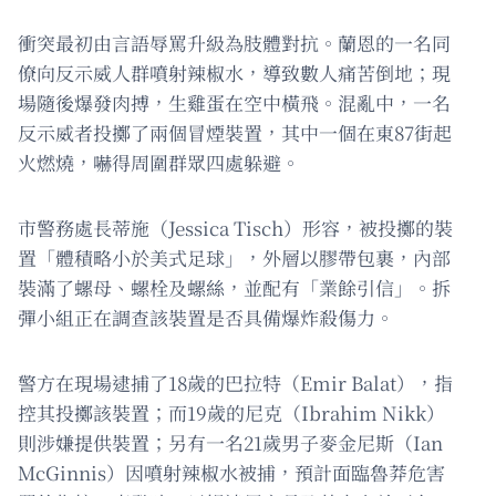
衝突最初由言語辱罵升級為肢體對抗。蘭恩的一名同
僚向反示威人群噴射辣椒水，導致數人痛苦倒地；現
場隨後爆發肉搏，生雞蛋在空中橫飛。混亂中，一名
反示威者投擲了兩個冒煙裝置，其中一個在東87街起
火燃燒，嚇得周圍群眾四處躲避。
市警務處長蒂施（Jessica Tisch）形容，被投擲的裝
置「體積略小於美式足球」，外層以膠帶包裹，內部
裝滿了螺母、螺栓及螺絲，並配有「業餘引信」。拆
彈小組正在調查該裝置是否具備爆炸殺傷力。
警方在現場逮捕了18歲的巴拉特（Emir Balat），指
控其投擲該裝置；而19歲的尼克（Ibrahim Nikk）
則涉嫌提供裝置；另有一名21歲男子麥金尼斯（Ian
McGinnis）因噴射辣椒水被捕，預計面臨魯莽危害