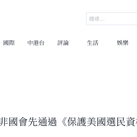
搜
尋
關
鍵
國際
中港台
評論
生活
娛樂
字:
除非國會先通過《保護美國選民資