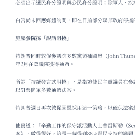
必須出示選民身分證明與公民身分證明；除軍人、疾
白宮尚未回應媒體詢問，即在目前部分聯邦政府停擺
施壓參院採「說話阻撓」
特朗普同時敦促參議院多數黨領袖圖恩（John Thune）
年2月在眾議院獲得通過。
所謂「持續發言式阻撓」，是指迫使民主黨議員在參
以51票簡單多數通過法案。
特朗普週日再次敦促圖恩採用這一策略，以確保法案
他寫道：「辛勤工作的保守派活動人士普雷斯勒（Scott P
案》，做得很好。這是一個得到88%選民支持的議題