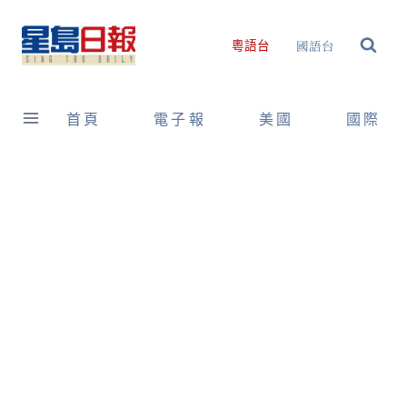
Skip
to
國語台
粵語台
content
首頁
電子報
美國
國際