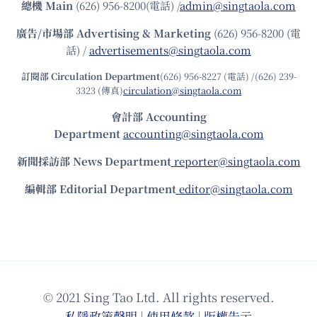
總機
Main
(626) 956-8200(電話) /
admin@singtaola.com
廣告/市場部
Advertising & Marketing
(626) 956-8200 (電
話) /
advertisements@singtaola.com
訂閱部 Circulation Department
(626) 956-8227 (電話) /(626) 239-
3323 (傳真)
circulation@singtaola.com
會計部 Accounting
Department
accounting@singtaola.com
新聞採訪部 News Department
reporter@singtaola.com
編輯部 Editorial Department
editor@singtaola.com
© 2021 Sing Tao Ltd. All rights reserved.
私隱政策聲明
|
使⽤條款
|
版權告⽰