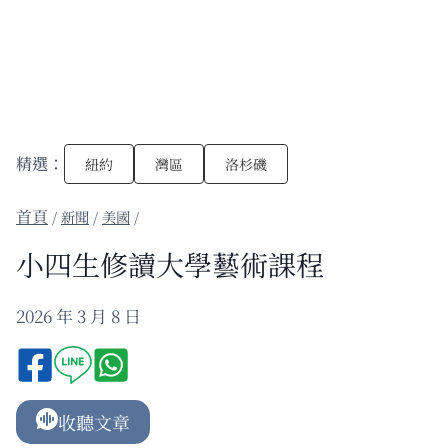
精選：
紐約
灣區
洛杉磯
/
新聞
/
美國
/
小四生修讀大學藝術課程
2026 年 3 月 8 日
收聽文章