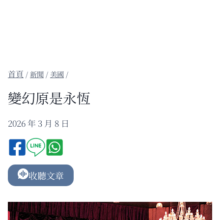
/
新聞
/
美國
/
變幻原是永恆
2026 年 3 月 8 日
收聽文章