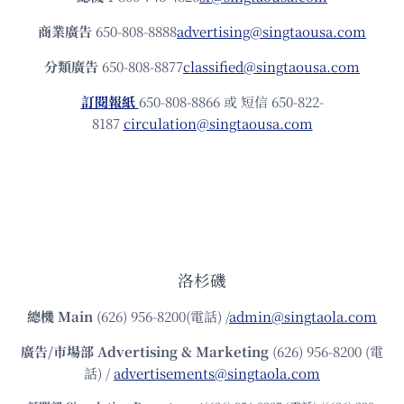
商業廣告
650-808-8888
advertising@singtaousa.com
分類廣告
650-808-8877
classified@singtaousa.com
訂閱報紙
650-808-8866 或 短信 650-822-
8187
circulation@singtaousa.com
洛杉磯
總機
Main
(626) 956-8200(電話) /
admin@singtaola.com
廣告/市場部
Advertising & Marketing
(626) 956-8200 (電
話) /
advertisements@singtaola.com