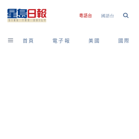
Skip
to
國語台
粵語台
content
首頁
電子報
美國
國際