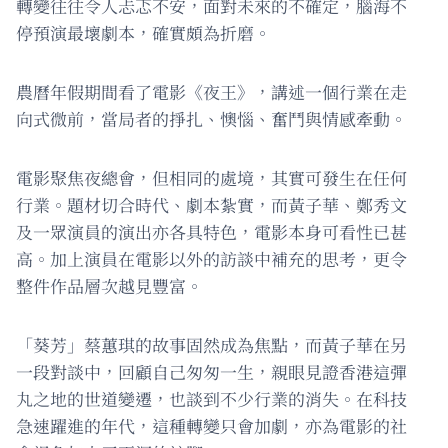
轉變往往令人忐忑不安，面對未來的不確定，腦海不
停預演最壞劇本，確實頗為折磨。
農曆年假期間看了電影《夜王》，講述一個行業在走
向式微前，當局者的掙扎、懊惱、奮鬥與情感牽動。
電影聚焦夜總會，但相同的處境，其實可發生在任何
行業。題材切合時代、劇本紮實，而黃子華、鄭秀文
及一眾演員的演出亦各具特色，電影本身可看性已甚
高。加上演員在電影以外的訪談中補充的思考，更令
整件作品層次越見豐富。
「葵芳」蔡蕙琪的故事固然成為焦點，而黃子華在另
一段對談中，回顧自己匆匆一生，親眼見證香港這彈
丸之地的世道變遷，也談到不少行業的消失。在科技
急速躍進的年代，這種轉變只會加劇，亦為電影的社