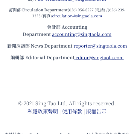
訂閱部 Circulation Department
(626) 956-8227 (電話) /(626) 239-
3323 (傳真)
circulation@singtaola.com
會計部 Accounting
Department
accounting@singtaola.com
新聞採訪部 News Department
reporter@singtaola.com
編輯部 Editorial Department
editor@singtaola.com
© 2021 Sing Tao Ltd. All rights reserved.
私隱政策聲明
|
使⽤條款
|
版權告⽰