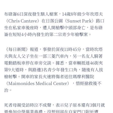
布碌崙6日深夜發生駭人槍案，14歲8年級少年坎塔夫
（Chris Cantave）在日落公園（Sunset Park）路口
坐在私家車後座時，遭人開槍擊中頭部身亡，是布碌
崙在短短4小時內發生的第二宗青少年槍擊案。
《每日新聞》報道，事發於深夜11時45分，當時坎塔
夫與友人父子坐在一部三菱汽車內，另一名友人騎著
電動踏板車停在車旁交談。據悉，當車輛抵達46街夾
第9大道時，與路邊3名青少年發生口角，隨後有人拔
槍射擊。開車的家長火速將傷者送往瑪摩利醫院
（Maimonides Medical Center），惜經搶救後不
治。
死者母親受訪時泣不成聲，表示兒子原本還有3個月就
要參加中學畢業典禮，沒想到卻在自家門口附近遭