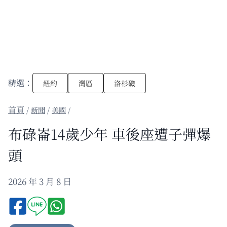
精選：
紐約
灣區
洛杉磯
/
新聞
/
美國
/
布碌崙14歲少年 車後座遭子彈爆
頭
2026 年 3 月 8 日