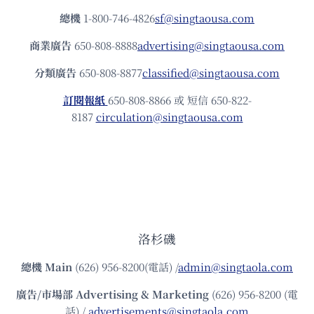
總機
1-800-746-4826
sf@singtaousa.com
商業廣告
650-808-8888
advertising@singtaousa.com
分類廣告
650-808-8877
classified@singtaousa.com
訂閱報紙
650-808-8866 或 短信 650-822-
8187
circulation@singtaousa.com
洛杉磯
總機
Main
(626) 956-8200(電話) /
admin@singtaola.com
廣告/市場部
Advertising & Marketing
(626) 956-8200 (電
話) /
advertisements@singtaola.com