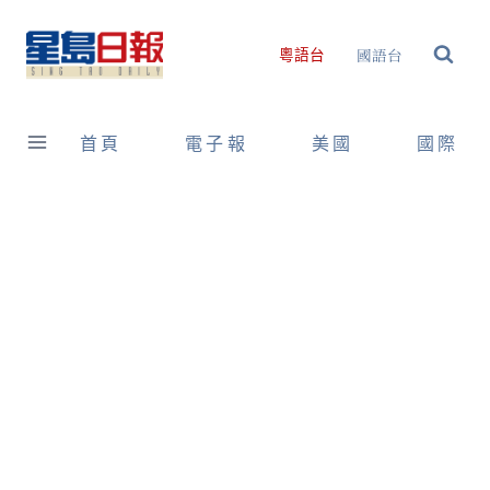
Skip
to
國語台
粵語台
content
首頁
電子報
美國
國際