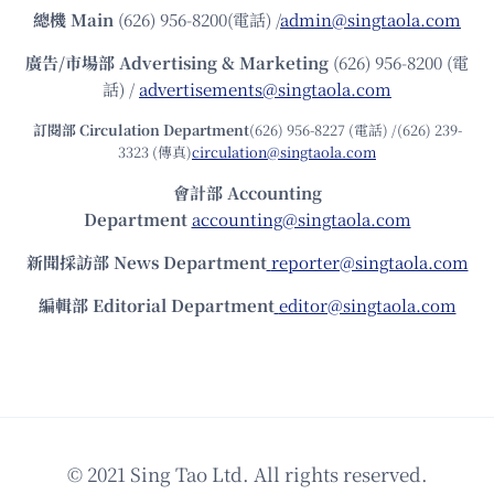
總機
Main
(626) 956-8200(電話) /
admin@singtaola.com
廣告/市場部
Advertising & Marketing
(626) 956-8200 (電
話) /
advertisements@singtaola.com
訂閱部 Circulation Department
(626) 956-8227 (電話) /(626) 239-
3323 (傳真)
circulation@singtaola.com
會計部 Accounting
Department
accounting@singtaola.com
新聞採訪部 News Department
reporter@singtaola.com
編輯部 Editorial Department
editor@singtaola.com
© 2021 Sing Tao Ltd. All rights reserved.