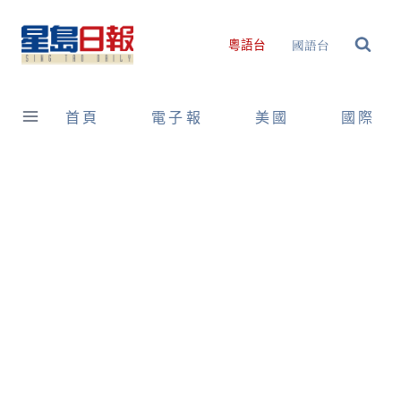
Skip
to
國語台
粵語台
content
首頁
電子報
美國
國際