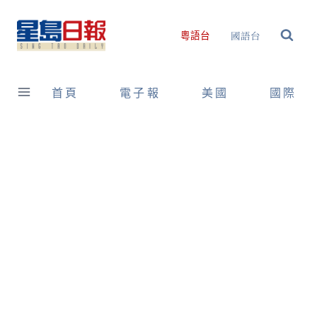
Skip
to
國語台
粵語台
content
首頁
電子報
美國
國際