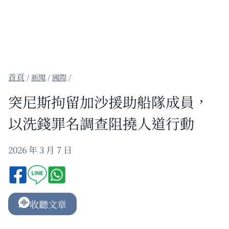
/
新聞
/
國際
/
突尼斯拘留加沙援助船隊成員，
以洗錢罪名調查阻撓人道行動
2026 年 3 月 7 日
收聽文章