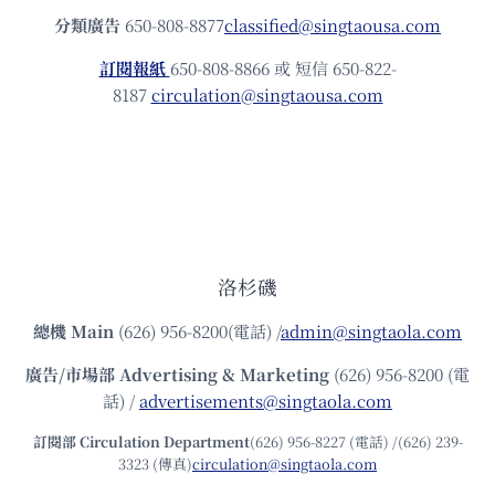
分類廣告
650-808-8877
classified@singtaousa.com
訂閱報紙
650-808-8866 或 短信 650-822-
8187
circulation@singtaousa.com
洛杉磯
總機
Main
(626) 956-8200(電話) /
admin@singtaola.com
廣告/市場部
Advertising & Marketing
(626) 956-8200 (電
話) /
advertisements@singtaola.com
訂閱部 Circulation Department
(626) 956-8227 (電話) /(626) 239-
3323 (傳真)
circulation@singtaola.com