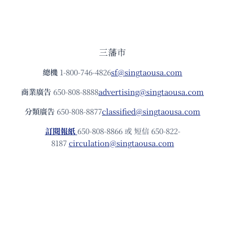
三藩市
總機
1-800-746-4826
sf@singtaousa.com
商業廣告
650-808-8888
advertising@singtaousa.com
分類廣告
650-808-8877
classified@singtaousa.com
訂閱報紙
650-808-8866 或 短信 650-822-
8187
circulation@singtaousa.com