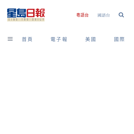
Skip
to
國語台
粵語台
content
首頁
電子報
美國
國際