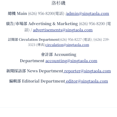
洛杉磯
總機
Main
(626) 956-8200(電話) /
admin@singtaola.com
廣告/市場部
Advertising & Marketing
(626) 956-8200 (電
話) /
advertisements@singtaola.com
訂閱部 Circulation Department
(626) 956-8227 (電話) /(626) 239-
3323 (傳真)
circulation@singtaola.com
會計部 Accounting
Department
accounting@singtaola.com
新聞採訪部 News Department
reporter@singtaola.com
編輯部 Editorial Department
editor@singtaola.com