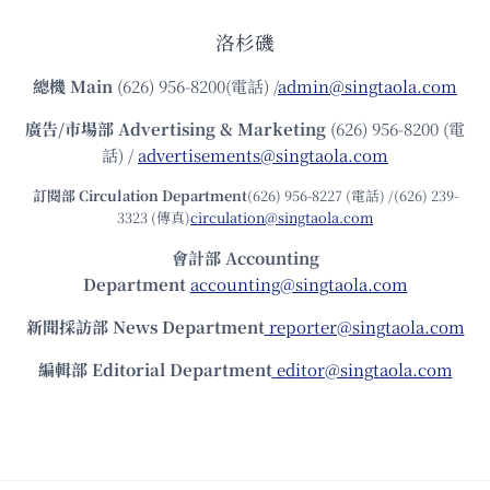
洛杉磯
總機
Main
(626) 956-8200(電話) /
admin@singtaola.com
廣告/市場部
Advertising & Marketing
(626) 956-8200 (電
話) /
advertisements@singtaola.com
訂閱部 Circulation Department
(626) 956-8227 (電話) /(626) 239-
3323 (傳真)
circulation@singtaola.com
會計部 Accounting
Department
accounting@singtaola.com
新聞採訪部 News Department
reporter@singtaola.com
編輯部 Editorial Department
editor@singtaola.com