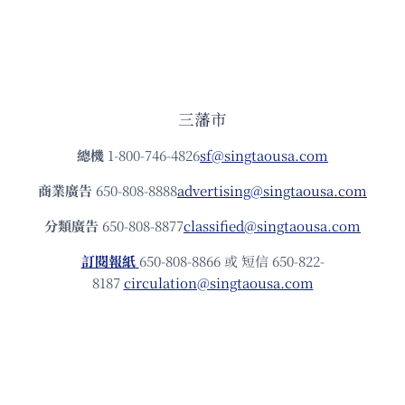
三藩市
總機
1-800-746-4826
sf@singtaousa.com
商業廣告
650-808-8888
advertising@singtaousa.com
分類廣告
650-808-8877
classified@singtaousa.com
訂閱報紙
650-808-8866 或 短信 650-822-
8187
circulation@singtaousa.com