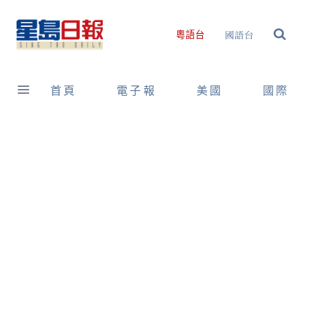
Skip
to
國語台
粵語台
content
首頁
電子報
美國
國際