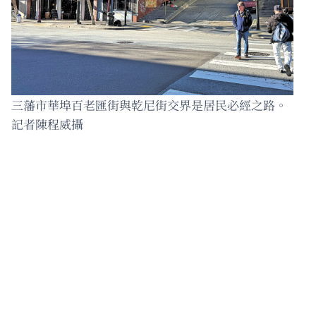
三藩市華埠百老匯街與乾尼街交界是居民必經之路。
記者陳程威攝