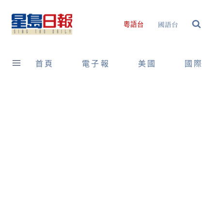
Skip
to
國語台
粵語台
content
首頁
電子報
美國
國際