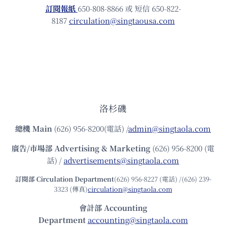
訂閱報紙
650-808-8866 或 短信 650-822-
8187
circulation@singtaousa.com
洛杉磯
總機
Main
(626) 956-8200(電話) /
admin@singtaola.com
廣告/市場部
Advertising & Marketing
(626) 956-8200 (電
話) /
advertisements@singtaola.com
訂閱部 Circulation Department
(626) 956-8227 (電話) /(626) 239-
3323 (傳真)
circulation@singtaola.com
會計部 Accounting
Department
accounting@singtaola.com