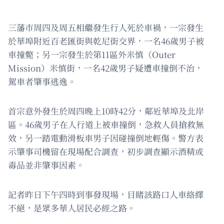
三藩市周四及周五相繼發生行人死於車禍，一宗發生
於華埠附近百老匯街與乾尼街交界，一名46歲男子被
車撞斃；另一宗發生於第11區外米慎（Outer
Mission）米慎街，一名42歲男子疑遭車撞倒不治，
駕車者肇事逃逸。
首宗意外發生於周四晚上10時42分，鄰近華埠及北岸
區。46歲男子在人行道上被車撞倒，急救人員搶救無
效，另一踏電動滑板車男子因碰撞倒地輕傷。警方表
示肇事司機留在現場配合調查，初步調查顯示酒精或
毒品並非肇事因素。
記者昨日下午四時到事發現場，目睹該路口人車絡繹
不絕，是眾多華人居民必經之路。