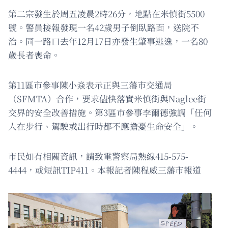
第二宗發生於周五凌晨2時26分，地點在米慎街5500
號。警員接報發現一名42歲男子倒臥路面，送院不
治。同一路口去年12月17日亦發生肇事逃逸，一名80
歲長者喪命。
第11區市參事陳小焱表示正與三藩市交通局
（SFMTA）合作，要求儘快落實米慎街與Naglee街
交界的安全改善措施。第3區市參事李爾德強調「任何
人在步行、駕駛或出行時都不應擔憂生命安全」。
市民如有相關資訊，請致電警察局熱線415-575-
4444，或短訊TIP411。本報記者陳程威三藩市報道