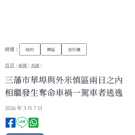
精選：
紐約
灣區
洛杉磯
/
新聞
/
美國
/
三藩市華埠與外米慎區兩日之內
相繼發生奪命車禍一駕車者逃逸
2026 年 3 月 7 日