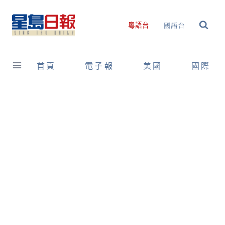
Skip
to
國語台
粵語台
content
首頁
電子報
美國
國際