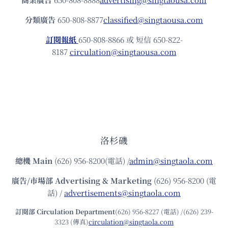
分類廣告
650-808-8877
classified@singtaousa.com
訂閱報紙
650-808-8866 或 短信 650-822-
8187
circulation@singtaousa.com
洛杉磯
總機
Main
(626) 956-8200(電話) /
admin@singtaola.com
廣告/市場部
Advertising & Marketing
(626) 956-8200 (電
話) /
advertisements@singtaola.com
訂閱部 Circulation Department
(626) 956-8227 (電話) /(626) 239-
3323 (傳真)
circulation@singtaola.com