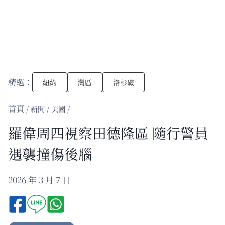
精選：
紐約
灣區
洛杉磯
/
新聞
/
美國
/
羅偉周四視察田德隆區 隨行警員
遇襲撞傷後腦
2026 年 3 月 7 日