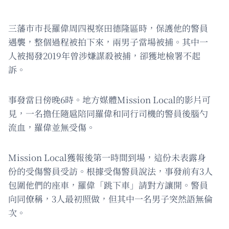
三藩市市長羅偉周四視察田德隆區時，保護他的警員
遇襲，整個過程被拍下來，兩男子當場被捕。其中一
人被揭發2019年曾涉嫌謀殺被捕，卻獲地檢署不起
訴。
事發當日傍晚6時。地方媒體Mission Local的影片可
見，一名擔任隨扈陪同羅偉和同行司機的警員後腦勺
流血，羅偉並無受傷。
Mission Local獲報後第一時間到場，這份未表露身
份的受傷警員受訪。根據受傷警員說法，事發前有3人
包圍他們的座車，羅偉「跳下車」請對方讓開。警員
向同僚稱，3人最初照做，但其中一名男子突然語無倫
次。