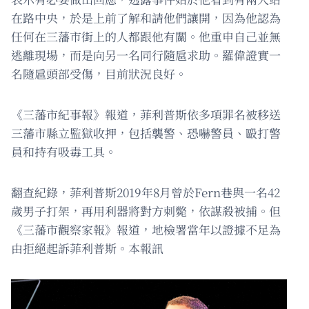
在路中央，於是上前了解和請他們讓開，因為他認為
任何在三藩市街上的人都跟他有關。他重申自己並無
逃離現場，而是向另一名同行隨扈求助。羅偉證實一
名隨扈頭部受傷，目前狀況良好。
《三藩市紀事報》報道，菲利普斯依多項罪名被移送
三藩市縣立監獄收押，包括襲警、恐嚇警員、毆打警
員和持有吸毒工具。
翻查紀錄，菲利普斯2019年8月曾於Fern巷與一名42
歲男子打架，再用利器將對方刺斃，依謀殺被捕。但
《三藩市觀察家報》報道，地檢署當年以證據不足為
由拒絕起訴菲利普斯。本報訊