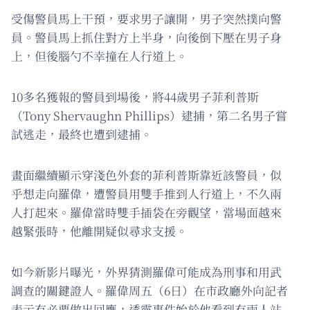
受傷警員馬上干預，要求男子讓開，男子突然撲向警
員。警員馬上抓住對方上半身，向後倒下壓在男子身
上，但後腦勺不幸撞在人行道上。
10多名獲報的警員到場後，將44歲男子菲利普斯
（Tony Shervaughn Phillips）逮捕，第二名男子嘗
試逃走，最終也遭到逮捕。
畫面繼續顯示穿淺色外套的菲利普斯靠近該警員，似
乎想走向羅偉，遭警員用雙手推到人行道上，不久兩
人打起來。羅偉當時雙手插袋在旁觀望，當場面越來
越緊張時，他離開疑似尋求支援。
如今新影片曝光，外界猜測羅偉可能成為刑事和用武
調查的關鍵證人。羅偉周五（6日）在市政廳外向記者
表示有必要做出回應，透露事件始於他看到有兩人站