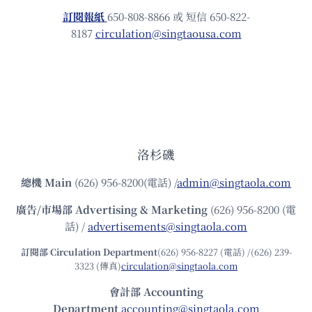
訂閱報紙
650-808-8866 或 短信 650-822-
8187
circulation@singtaousa.com
洛杉磯
總機
Main
(626) 956-8200(電話) /
admin@singtaola.com
廣告/市場部
Advertising & Marketing
(626) 956-8200 (電
話) /
advertisements@singtaola.com
訂閱部 Circulation Department
(626) 956-8227 (電話) /(626) 239-
3323 (傳真)
circulation@singtaola.com
會計部 Accounting
Department
accounting@singtaola.com