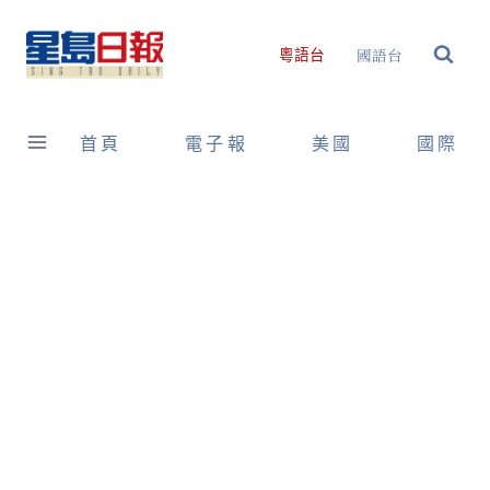
Skip
to
國語台
粵語台
content
首頁
電子報
美國
國際