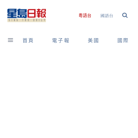
Skip
to
國語台
粵語台
content
首頁
電子報
美國
國際