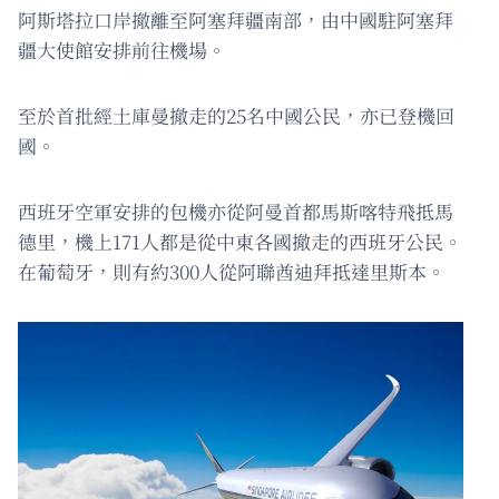
阿斯塔拉口岸撤離至阿塞拜疆南部，由中國駐阿塞拜
疆大使館安排前往機場。
至於首批經土庫曼撤走的25名中國公民，亦已登機回
國。
西班牙空軍安排的包機亦從阿曼首都馬斯喀特飛抵馬
德里，機上171人都是從中東各國撤走的西班牙公民。
在葡萄牙，則有約300人從阿聯酋迪拜抵達里斯本。