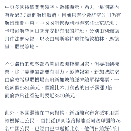
中東多國持續關閉領空。數據顯示，過去一星期區內
有超過2.3萬個航班取消，目前只有少數航空公司仍有
航班離開中東，中國國航恢復利雅得來往北京航班；
卡塔爾航空同日起亦安排有限的航班，分別由利雅德
飛往法蘭克福，以及由馬斯喀特飛往倫敦柏林、馬德
里、羅馬等地。
不少滯留的旅客都希望到歐洲轉機回家，但要搶到機
票，除了靠運氣都要有財力。彭博報道，新加坡航空
由倫敦希思羅機場直飛新加坡的經濟艙單程機票，一
度索價8581美元，價錢比本月稍後的日子暴漲9倍，
而倫敦飛往香港則要近3500美元。
此外，多國繼續在中東撤僑，新西蘭宣布會派軍用運
輸機撤走公民， 首批從伊朗陸路撤離至阿塞拜疆的76
名中國公民，已經由巴庫返抵北京，他們日前經伊朗