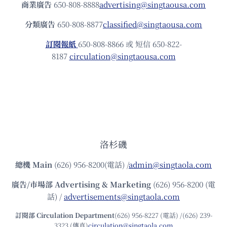
商業廣告
650-808-8888
advertising@singtaousa.com
分類廣告
650-808-8877
classified@singtaousa.com
訂閱報紙
650-808-8866 或 短信 650-822-
8187
circulation@singtaousa.com
洛杉磯
總機
Main
(626) 956-8200(電話) /
admin@singtaola.com
廣告/市場部
Advertising & Marketing
(626) 956-8200 (電
話) /
advertisements@singtaola.com
訂閱部 Circulation Department
(626) 956-8227 (電話) /(626) 239-
3323 (傳真)
circulation@singtaola.com