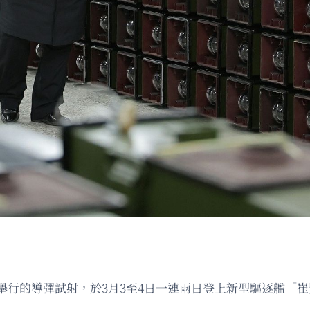
舉行的導彈試射，於3月3至4日一連兩日登上新型驅逐艦「