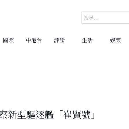
搜
尋
關
鍵
國際
中港台
評論
生活
娛樂
字:
視察新型驅逐艦「崔賢號」