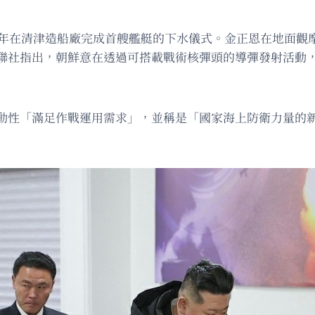
去年在清津造船廠完成首艘艦艇的下水儀式。金正恩在地面觀
聯社指出，朝鮮意在透過可搭載戰術核彈頭的導彈發射活動
動性「滿足作戰運用需求」，並稱是「國家海上防衛力量的