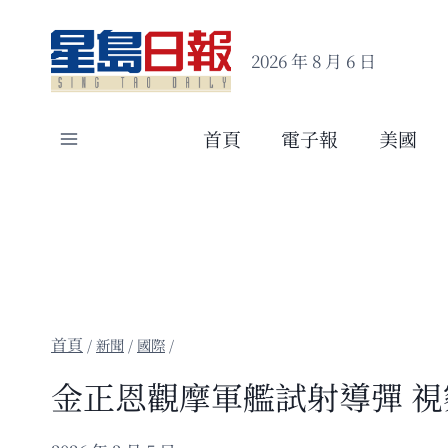
Skip
to
2026 年 8 月 6 日
content
首頁
電子報
美國
/
新聞
/
國際
/
金正恩觀摩軍艦試射導彈 