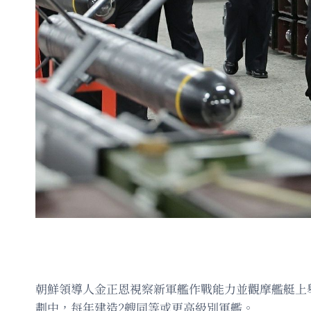
朝鮮領導人金正恩視察新軍艦作戰能力並觀摩艦艇上
劃中，每年建造2艘同等或更高級別軍艦。