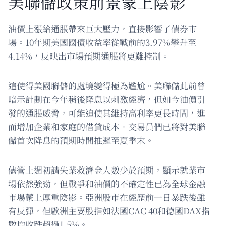
美聯儲政策前景蒙上陰影
油價上漲給通脹帶來巨大壓力，直接影響了債券市
場。10年期美國國債收益率從戰前的3.97%攀升至
4.14%，反映出市場預期通脹將更難控制。
這使得美國聯儲的處境變得極為尷尬。美聯儲此前曾
暗示計劃在今年稍後降息以刺激經濟，但如今油價引
發的通脹威脅，可能迫使其維持高利率更長時間，進
而增加企業和家庭的借貸成本。交易員們已將對美聯
儲首次降息的預期時間推遲至夏季末。
儘管上週初請失業救濟金人數少於預期，顯示就業市
場依然強勁，但戰爭和油價的不確定性已為全球金融
市場蒙上厚重陰影。亞洲股市在經歷前一日暴跌後雖
有反彈，但歐洲主要股指如法國CAC 40和德國DAX指
數均收跌超過1.5%。