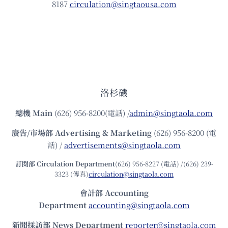
8187
circulation@singtaousa.com
洛杉磯
總機
Main
(626) 956-8200(電話) /
admin@singtaola.com
廣告/市場部
Advertising & Marketing
(626) 956-8200 (電
話) /
advertisements@singtaola.com
訂閱部 Circulation Department
(626) 956-8227 (電話) /(626) 239-
3323 (傳真)
circulation@singtaola.com
會計部 Accounting
Department
accounting@singtaola.com
新聞採訪部 News Department
reporter@singtaola.com