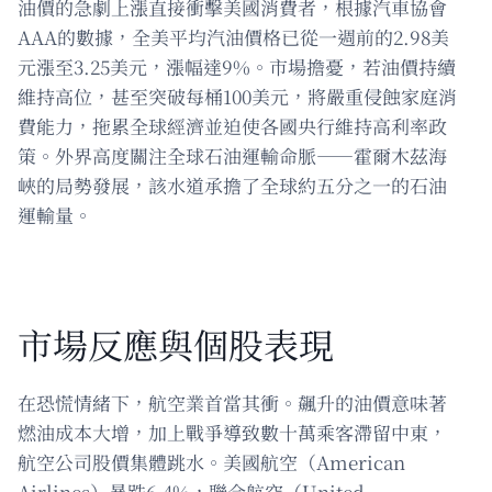
油價的急劇上漲直接衝擊美國消費者，根據汽車協會
AAA的數據，全美平均汽油價格已從一週前的2.98美
元漲至3.25美元，漲幅達9%。市場擔憂，若油價持續
維持高位，甚至突破每桶100美元，將嚴重侵蝕家庭消
費能力，拖累全球經濟並迫使各國央行維持高利率政
策。外界高度關注全球石油運輸命脈——霍爾木茲海
峽的局勢發展，該水道承擔了全球約五分之一的石油
運輸量。
市場反應與個股表現
在恐慌情緒下，航空業首當其衝。飆升的油價意味著
燃油成本大增，加上戰爭導致數十萬乘客滯留中東，
航空公司股價集體跳水。美國航空（American
Airlines）暴跌6.4%，聯合航空（United