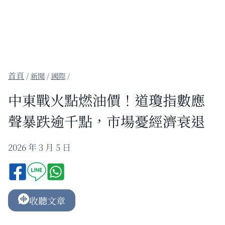
/
新聞
/
國際
/
中東戰火點燃油價！道瓊指數應
聲暴跌逾千點，市場憂經濟衰退
2026 年 3 月 5 日
收聽文章