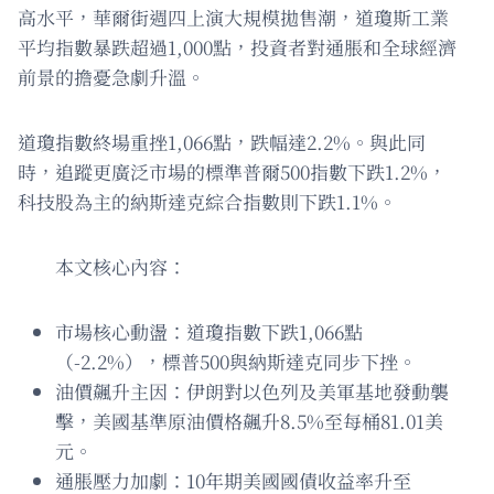
高水平，華爾街週四上演大規模拋售潮，道瓊斯工業
平均指數暴跌超過1,000點，投資者對通脹和全球經濟
前景的擔憂急劇升溫。
道瓊指數終場重挫1,066點，跌幅達2.2%。與此同
時，追蹤更廣泛市場的標準普爾500指數下跌1.2%，
科技股為主的納斯達克綜合指數則下跌1.1%。
本文核心內容：
市場核心動盪：道瓊指數下跌1,066點
（-2.2%），標普500與納斯達克同步下挫。
油價飆升主因：伊朗對以色列及美軍基地發動襲
擊，美國基準原油價格飆升8.5%至每桶81.01美
元。
通脹壓力加劇：10年期美國國債收益率升至