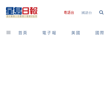
Skip
to
國語台
粵語台
content
首頁
電子報
美國
國際