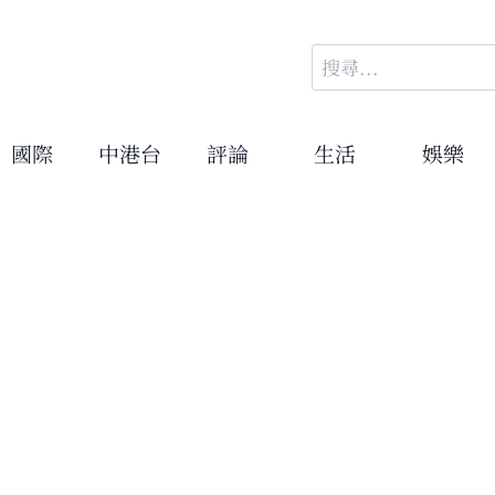
搜
尋
關
鍵
國際
中港台
評論
生活
娛樂
字: