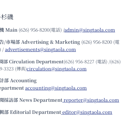
洛杉磯
機
Main
(626) 956-8200(電話) /
admin@singtaola.com
告/市場部
Advertising & Marketing
(626) 956-8200 (電
 /
advertisements@singtaola.com
閱部 Circulation Department
(626) 956-8227 (電話) /(626)
9-3323 (傳真)
circulation@singtaola.com
計部 Accounting
epartment
accounting@singtaola.com
聞採訪部 News Department
reporter@singtaola.com
輯部 Editorial Department
editor@singtaola.com