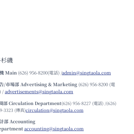
洛杉磯
機
Main
(626) 956-8200(電話) /
admin@singtaola.com
告/市場部
Advertising & Marketing
(626) 956-8200 (電
 /
advertisements@singtaola.com
閱部 Circulation Department
(626) 956-8227 (電話) /(626)
9-3323 (傳真)
circulation@singtaola.com
計部 Accounting
epartment
accounting@singtaola.com