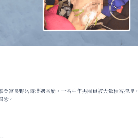
在攀登富良野岳時遭遇雪崩。一名中年男團員被大量積雪掩埋
風險。